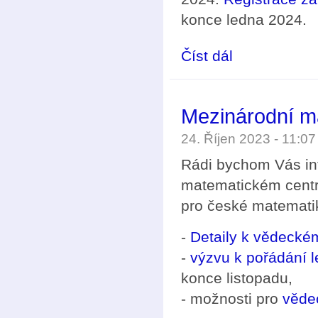
konce ledna 2024.
Číst dál
Evropský matematický
Mezinárodní m
24. Říjen 2023 - 11:0
Rádi bychom Vás in
matematickém centru
pro české matematik
-
Detaily k vědeck
-
výzvu k pořádání l
konce listopadu,
- možnosti pro
věde