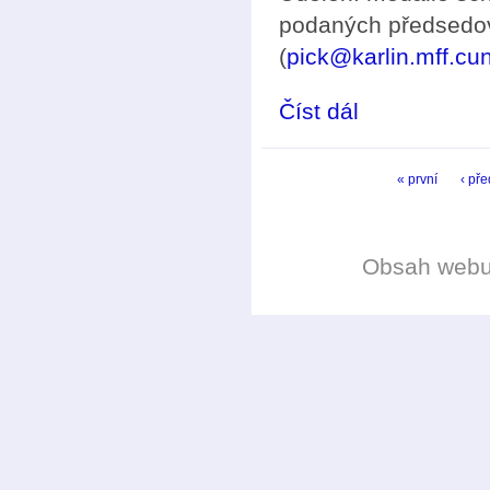
podaných předsedov
(
pick@karlin.mff.cun
Číst dál
Podávání návrhů na 
Stránky
« první
‹ př
Obsah web