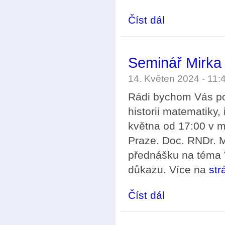
Číst dál
Vyhlášení soutěže Č
Seminář Mirka
14. Květen 2024 - 11
Rádi bychom Vás po
historii matematiky,
května od 17:00 v m
Praze. Doc. RNDr. 
přednášku na téma 
důkazu. Více na
str
Číst dál
Seminář Mirka Rokyty