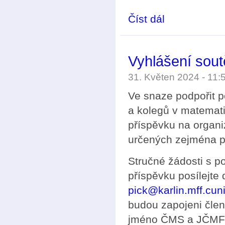
Číst dál
Podávání návrhů na 
Vyhlášení sou
31. Květen 2024 - 11
Ve snaze podpořit p
a kolegů v matemat
příspěvku na organi
určených zejména pr
Stručné žádosti s 
příspěvku posílejte
pick@karlin.mff.cun
budou zapojeni čle
jméno ČMS a JČMF 