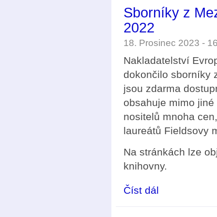
Sborníky z Me
2022
18. Prosinec 2023 - 
Nakladatelství Evr
dokončilo sborníky
jsou zdarma dostu
obsahuje mimo jiné 
nositelů mnoha cen,
laureátů Fieldsovy 
Na stránkách lze obj
knihovny.
Číst dál
Sborníky z Mezináro