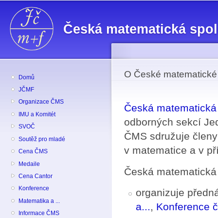
Př
hl
Česká matematická spo
o
O České matematické 
Domů
JČMF
Organizace ČMS
Česká matematická 
IMU a Komitét
odborných sekcí Je
SVOČ
ČMS sdružuje členy 
Soutěž pro mladé
v matematice a v př
Cena ČMS
Medaile
Česká matematická 
Cena Cantor
Konference
organizuje předná
Matematika a ...
a...
,
Konference 
Informace ČMS