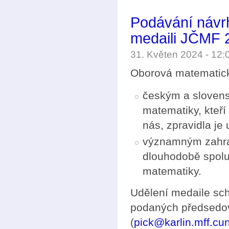
Podávání návr
medaili JČMF 
31. Květen 2024 - 12
Oborová matematic
českým a slovens
matematiky, kteří
nás, zpravidla je 
významným zahran
dlouhodobě spolup
matematiky.
Udělení medaile sc
podaných předsedov
(
pick@karlin.mff.cun