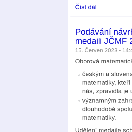
Číst dál
Mezinárodní matemati
Podávání návr
medaili JČMF 
15. Červen 2023 - 14
Oborová matematic
českým a slovens
matematiky, kteří
nás, zpravidla je 
významným zahran
dlouhodobě spolup
matematiky.
Udělení medaile sc