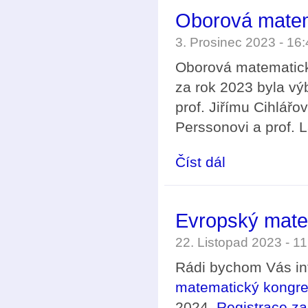
Oborová matem
3. Prosinec 2023 - 1
Oborová matematick
za rok 2023 byla v
prof. Jiřímu Cihlářov
Perssonovi a prof. 
Číst dál
Oborová matematická
Evropský matem
22. Listopad 2023 - 1
Rádi bychom Vás inf
matematický kongres
2024.
Registrace za