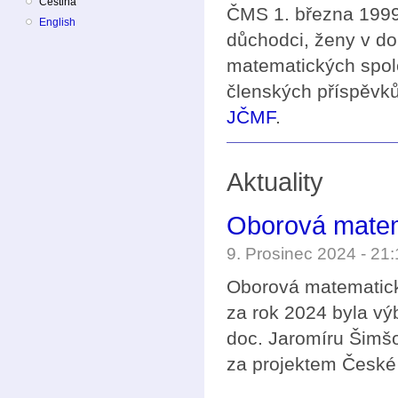
Čeština
ČMS 1. března 1999 
English
důchodci, ženy v do
matematických spol
členských příspěvků
JČMF
.
Aktuality
Oborová matem
9. Prosinec 2024 - 2
Oborová matematick
za rok 2024 byla v
doc. Jaromíru Šimšov
za projektem České