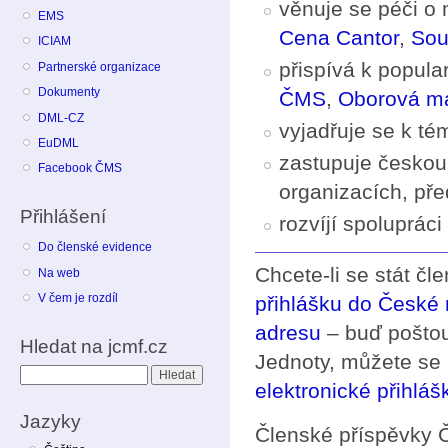
věnuje se péči o 
EMS
Cena Cantor
,
Sou
ICIAM
přispívá k popula
Partnerské organizace
Dokumenty
ČMS
,
Oborová ma
DML-CZ
vyjadřuje se k t
EuDML
zastupuje českou
Facebook ČMS
organizacích, př
Přihlášení
rozvíjí spoluprác
Do členské evidence
Chcete-li se stát čl
Na web
V čem je rozdíl
přihlášku do České
adresu
– buď poštou
Hledat na jcmf.cz
Jednoty, můžete se 
Hledat
elektronické přihláš
Jazyky
Členské příspěvky 