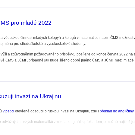
ČMS pro mladé 2022
í a vědeckou činnost mladých kolegyň a kolegů v matematice nabízí ČMS možnost z
ejména pro středoškolské a vysokoškolské studenty.
, výší a zdůvodněním požadovaného příspěvku posílejte do konce června 2022 na
vé ČMS a JČMF, případně jak bude šířeno dobré jméno ČMS a JČMF mezi mladé 
pro mladé 2022
uzují invazi na Ukrajinu
ků
v petici
otevřené odsoudilo ruskou invazi na Ukrajinu, zde i
překlad do angličtiny
.
ice odvážných ruských matematiků zmizela, originál s překladem je možné najít už 
í invazi na Ukrajinu