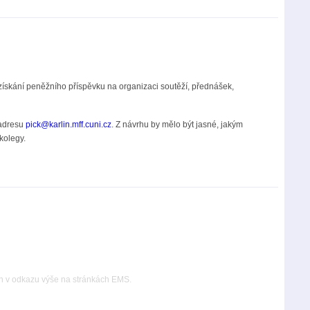
ískání peněžního příspěvku na organizaci soutěží, přednášek,
 adresu
pick@karlin.mff.cuni.cz
. Z návrhu by mělo být jasné, jakým
kolegy.
jen v odkazu výše na stránkách EMS.