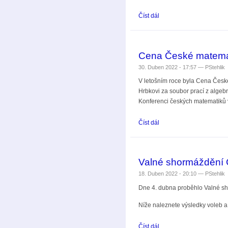
Číst dál
Jan Nekovář (1963-2022
Cena České matemat
30. Duben 2022 - 17:57 —
PStehlik
V letošním roce byla Cena Česk
Hrbkovi za soubor prací z algeb
Konferenci českých matematiků 
Číst dál
Cena České matematické
Valné shormáždění 
18. Duben 2022 - 20:10 —
PStehlik
Dne 4. dubna proběhlo Valné s
Níže naleznete výsledky voleb a
Číst dál
Valné shormáždění ČMS 