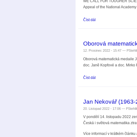
WE CALL FOR TOUGHER SCIE
Appeal of the National Academy o
Číst dál
Stanovisko Ukrajinské ak
Oborová matematick
12. Prosinec 2022 - 15:47 —
PStehl
Oborová matematická medaile Je
doc. Janě Kopfové a doc. Mirko 
Číst dál
Oborová matematická me
Jan Nekovář (1963-
20. Listopad 2022 - 17:06 —
PStehli
V pondělí 14. listopadu 2022 ze
Česká i světová matematika ztra
Více informací v krátkém článk