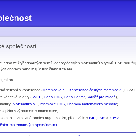
Přejít k
hlavnímu
olečnost
obsahu
é společnosti
e jedna ze čtyř odborných sekcí Jednoty českých matematiků a fyziků. ČMS sdružu
ných oborech nebo mají o tuto činnost zájem.
zejména:
ná setkání a konference (
Matematika a...
,
Konference českých matematiků
, CSASC
é vědecké talenty (
SVOČ
,
Cena ČMS
,
Cena Cantor
,
Soutěž pro mladé
),
matiky (
Matematika a...
,
Informace ČMS
,
Oborová matematická medaile
),
visejícím s výzkumem v matematice,
 komunitu v mezinárodních organizacích, především v
IMU
,
EMS
a
ICIAM
,
ičními matematickými společnostmi
.