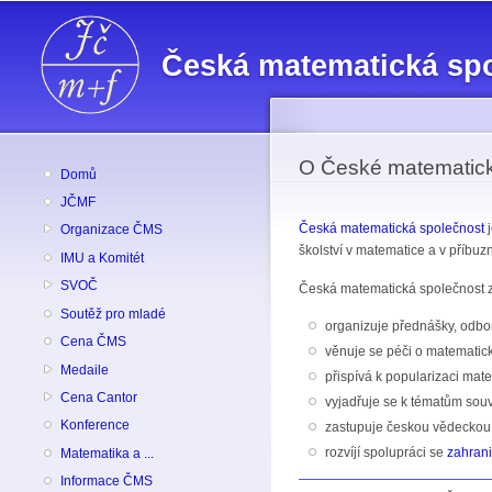
Česká matematická sp
O České matematick
Domů
JČMF
Česká matematická společnost
j
Organizace ČMS
školství v matematice a v příbuz
IMU a Komitét
SVOČ
Česká matematická společnost 
Soutěž pro mladé
organizuje přednášky, odbor
Cena ČMS
věnuje se péči o matematick
Medaile
přispívá k popularizaci mate
Cena Cantor
vyjadřuje se k tématům sou
Konference
zastupuje českou vědeckou
rozvíjí spolupráci se
zahran
Matematika a ...
Informace ČMS