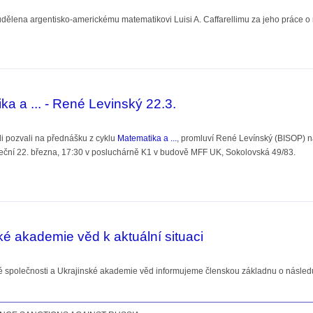
dělena argentisko-americkému matematikovi Luisi A. Caffarellimu za jeho práce o ne
uise Caffarelliho
a a ... - René Levinský 22.3.
i pozvali na přednášku z cyklu
Matematika a ...
, promluví René Levínský (BISOP) n
uteční 22. března, 17:30 v posluchárně K1 v budově MFF UK, Sokolovská 49/83.
.. - René Levinský 22.3.
ké akademie věd k aktuální situaci
 společnosti a Ukrajinské akademie věd informujeme členskou základnu o následujíc