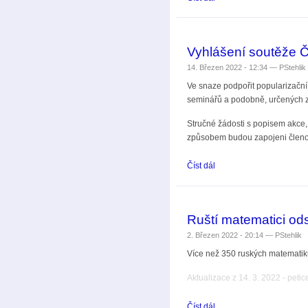
Vyhlášení soutěže 
14. Březen 2022 - 12:34 —
PStehlik
Ve snaze podpořit popularizačn
seminářů a podobně, určených z
Stručné žádosti s popisem akce
způsobem budou zapojeni členo
Číst dál
Vyhlášení soutěže ČMS 
Ruští matematici ods
2. Březen 2022 - 20:14 —
PStehlik
Více než 350 ruských matemati
Aktualizace z 14. 3. 2022 - pet
Číst dál
Ruští matematici odsuzuj