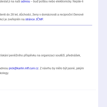
deslat ji na naši
adresu
– buď poštou nebo elektronicky. Nejste-li
nti do 28 let, důchodci, ženy v domácnosti a reciproční členové
kcí je zveřejněn na
stránce JČMF
.
ískání peněžního příspěvku na organizaci soutěží, přednášek,
 adresu
pick@karlin.mff.cuni.cz
. Z návrhu by mělo být jasné, jakým
kolegy.