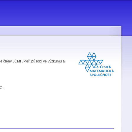
je členy JČMF, kteří působí ve výzkumu a
),