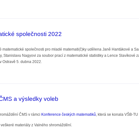
)
ické společnosti 2022
é matematické společnosti pro mladé matemati(č)ky udělena Janě Hantákové a Samu
ry, Stanislavu Nagyovi za soubor prací z matematické statistiky a Lence Slavíkové
v Ostravě 5. dubna 2022.
 společnosti 2022
ČMS a výsledky voleb
hromáždění ČMS v rámci
Konference českých matematiků
, která se konala VŠB-TU 
 veškeré materiály z Valného shromáždění.
a výsledky voleb