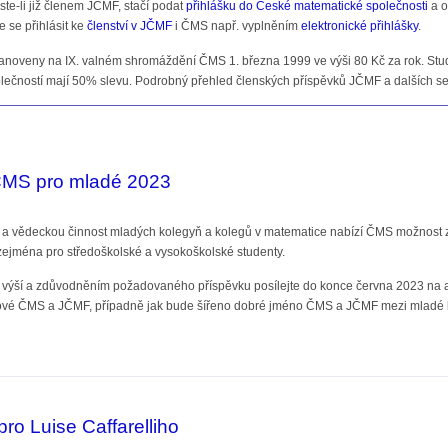
ste-li již členem JČMF, stačí podat
přihlášku do České matematické společnosti
a o
 se přihlásit ke
členství v JČMF
i ČMS např. vyplněním
elektronické přihlášky
.
noveny na IX. valném shromáždění ČMS 1. března 1999 ve výši 80 Kč za rok. Stude
lečností mají 50% slevu. Podrobný přehled členských příspěvků JČMF a dalších se
ČMS pro mladé 2023
í a vědeckou činnost mladých kolegyň a kolegů v matematice nabízí ČMS možnost z
ejména pro středoškolské a vysokoškolské studenty.
, výší a zdůvodněním požadovaného příspěvku posílejte do konce června 2023 na
vé ČMS a JČMF, případně jak bude šířeno dobré jméno ČMS a JČMF mezi mladé 
pro mladé 2023
ro Luise Caffarelliho