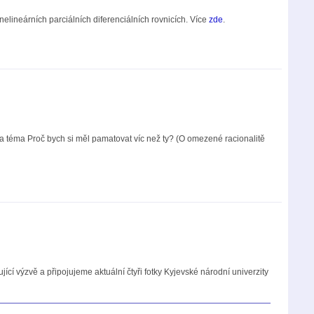
lineárních parciálních diferenciálních rovnicích. Více
zde
.
a téma Proč bych si měl pamatovat víc než ty? (O omezené racionalitě
í výzvě a připojujeme aktuální čtyři fotky Kyjevské národní univerzity