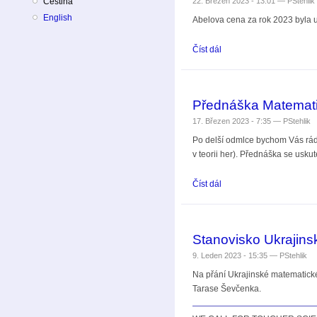
22. Březen 2023 - 13:01 —
PStehlik
Čeština
English
Abelova cena za rok 2023 byla u
Číst dál
Abelova cena 2023 pro L
Přednáška Matematik
17. Březen 2023 - 7:35 —
PStehlik
Po delší odmlce bychom Vás rád
v teorii her). Přednáška se usk
Číst dál
Přednáška Matematika a .
Stanovisko Ukrajins
9. Leden 2023 - 15:35 —
PStehlik
Na přání Ukrajinské matematické
Tarase Ševčenka.