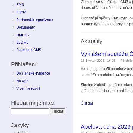
Chcete-li se stát členem ČMS a j
EMS
doposud členem Jednoty, můžete
ICIAM
Členské příspěvky ČMS byly usta
Partnerské organizace
partnerských matematických spo
Dokumenty
DML-CZ
Aktuality
EuDML
Facebook ČMS
Vyhlášení soutěže 
18. Květen 2023 - 16:15 —
PStehlik
Přihlášení
Ve snaze podpořit popularizačn
Do členské evidence
seminářů a podobně, určených z
Na web
Stručné žádosti s popisem akce
V čem je rozdíl
způsobem budou zapojeni členo
Hledat na jcmf.cz
Číst dál
Vyhlášení soutěže ČMS 
Hledat
Jazyky
Abelova cena 2023 p