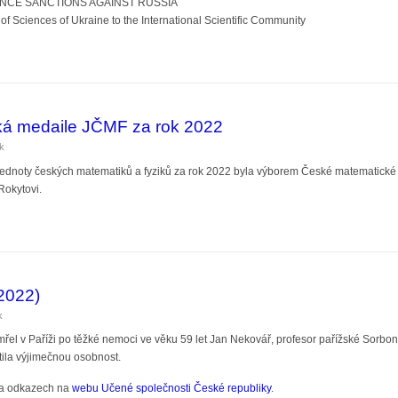
NCE SANCTIONS AGAINST RUSSIA
f Sciences of Ukraine to the International Scientific Community
ademie věd k aktuální situaci
á medaile JČMF za rok 2022
ik
dnoty českých matematiků a fyziků za rok 2022 byla výborem České matematické sp
Rokytovi.
daile JČMF za rok 2022
2022)
k
mřel v Paříži po těžké nemoci ve věku 59 let Jan Nekovář, profesor pařížské Sor
tila výjimečnou osobnost.
u a odkazech na
webu Učené společnosti České republiky
.