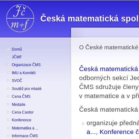
Př
hl
Česká matematická spo
o
O České matematické 
Domů
JČMF
Organizace ČMS
Česká matematická 
IMU a Komitét
odborných sekcí Je
SVOČ
ČMS sdružuje členy 
Soutěž pro mladé
v matematice a v př
Cena ČMS
Medaile
Česká matematická 
Cena Cantor
Konference
organizuje předná
Matematika a ...
a...
,
Konference 
Informace ČMS