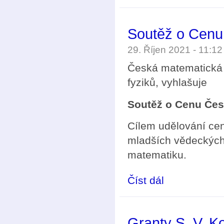
Soutěž o Cenu
29. Říjen 2021 - 11:1
Česká matematická 
fyziků, vyhlašuje
Soutěž o Cenu Čes
Cílem udělování cen
mladších vědeckých 
matematiku.
Číst dál
Soutěž o Cenu České 
Granty S. V. K