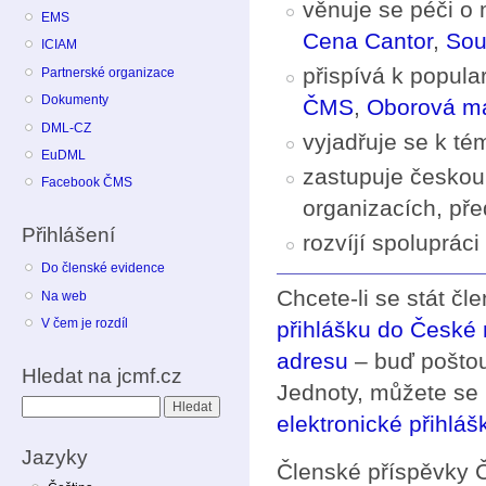
věnuje se péči o 
EMS
Cena Cantor
,
Sou
ICIAM
přispívá k popula
Partnerské organizace
Dokumenty
ČMS
,
Oborová ma
DML-CZ
vyjadřuje se k t
EuDML
zastupuje českou
Facebook ČMS
organizacích, př
Přihlášení
rozvíjí spoluprác
Do členské evidence
Chcete-li se stát čl
Na web
V čem je rozdíl
přihlášku do České
adresu
– buď poštou
Hledat na jcmf.cz
Jednoty, můžete se 
Hledat
elektronické přihláš
Jazyky
Členské příspěvky 