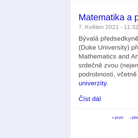
Matematika a p
7. Květen 2021 - 11:
Bývalá předsedkyně
(Duke University) př
Mathematics and Art
srdečně zvou (neje
podrobnosti, včetně 
univerzity
.
Číst dál
Matematika a péče o 
Stránky
« první
‹ př