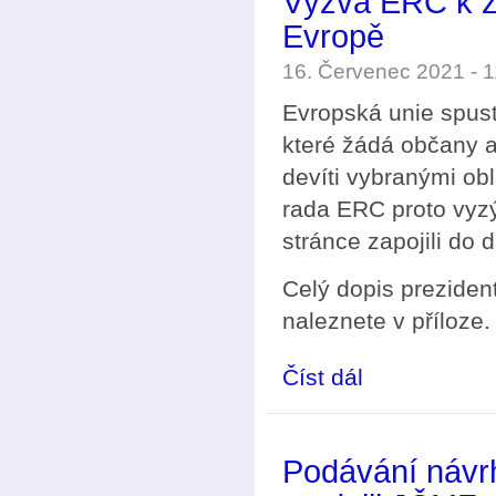
Výzva ERC k za
Evropě
16. Červenec 2021 - 
Evropská unie spust
které žádá občany a
devíti vybranými ob
rada ERC proto vyz
stránce zapojili do 
Celý dopis prezide
naleznete v příloze.
Číst dál
Výzva ERC k zapojení 
Podávání návr