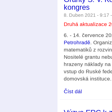
kongres
8. Duben 2021 - 9:17
Druhá aktualizace 2
6. - 14. července 
Petrohradě
. Organi
matematiků z rozvi
Nositelé grantu neb
hrazeny náklady na
vstup do Ruské fede
domovská instituce.
Číst dál
Granty S. V. Kovalev