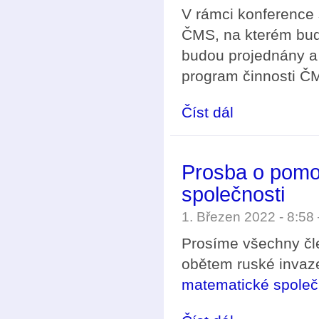
V rámci konference
ČMS, na kterém bud
budou projednány a 
program činnosti ČM
Číst dál
Pozvánka na Konferen
Prosba o pomo
společnosti
1. Březen 2022 - 8:5
Prosíme všechny čl
obětem ruské invaze
matematické společ
Prosba o pomoc od Uk