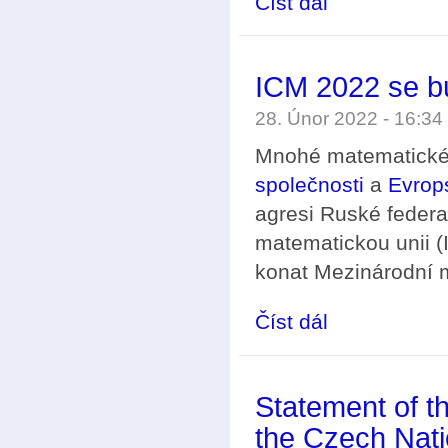
Číst dál
ICM 2022 se bu
28. Únor 2022 - 16:3
Mnohé matematické 
společnosti
a
Evrop
agresi Ruské federa
matematickou unii (I
konat Mezinárodní m
Číst dál
ICM 2022 se bude kon
Statement of t
the Czech Nati