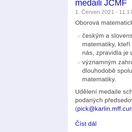
medaili JČMF
1. Červen 2021 - 11:
Oborová matematic
českým a slovens
matematiky, kteří
nás, zpravidla je 
významným zahran
dlouhodobě spolup
matematiky.
Udělení medaile sc
podaných předsedov
(
pick@karlin.mff.cun
Číst dál
Podávání návrhů na 