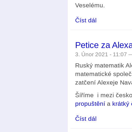
Veselému.
Číst dál
Oborová matematická
Petice za Ale
3. Únor 2021 - 11:07
Ruský matematik Al
matematické společno
zatčení Alexeje Nav
Šíříme i mezi česk
propuštění
a
krátký
Číst dál
Petice za Alexandra 