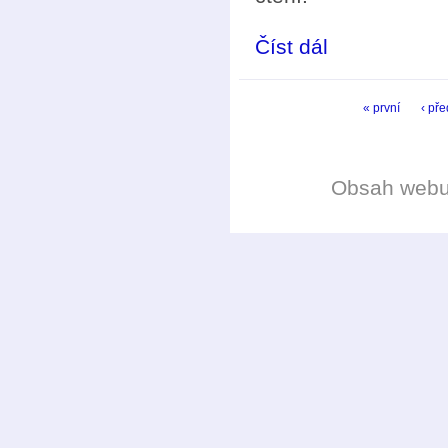
Číst dál
Matematika pro pouče
Stránky
« první
‹ př
Obsah web