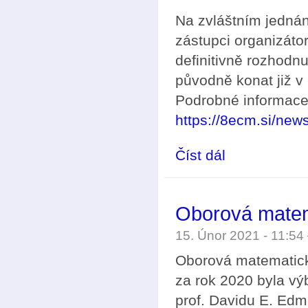
Na zvláštním jednán
zástupci organizáto
definitivně rozhodn
původně konat již v
Podrobné informace 
https://8ecm.si/new
Číst dál
8. evropský matemati
Oborová matem
15. Únor 2021 - 11:5
Oborová matematick
za rok 2020 byla v
prof. Davidu E. Edmu