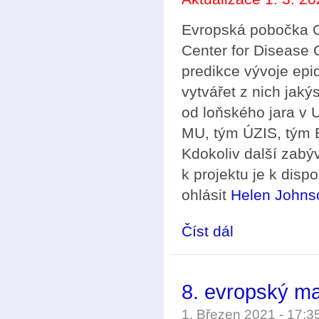
Evropská pobočka C
Center for Disease 
predikce vývoje epi
vytvářet z nich jaký
od loňského jara v
MU, tým ÚZIS, tým B
Kdokoliv další zabý
k projektu je k disp
ohlásit
Helen Johns
Číst dál
Matematické modelová
8. evropský ma
1. Březen 2021 - 17: