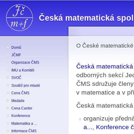
Př
hl
Česká matematická spo
o
O České matematické 
Domů
JČMF
Organizace ČMS
Česká matematická 
IMU a Komitét
odborných sekcí Je
SVOČ
ČMS sdružuje členy 
Soutěž pro mladé
v matematice a v př
Cena ČMS
Medaile
Česká matematická 
Cena Cantor
Konference
organizuje předná
Matematika a ...
a...
,
Konference 
Informace ČMS