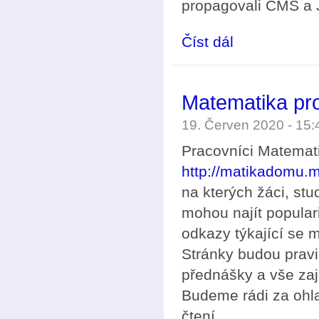
propagovali ČMS a
Číst dál
Soutěž ČMS pro mlad
Matematika pro
19. Červen 2020 - 15
Pracovníci Matemati
http://matikadomu.m
na kterých žáci, stu
mohou najít popular
odkazy týkající se 
Stránky budou pravi
přednášky a vše zaj
Budeme rádi za ohl
čtení.