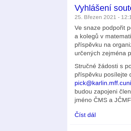
Vyhlášení sou
25. Březen 2021 - 12
Ve snaze podpořit p
a kolegů v matemat
příspěvku na organi
určených zejména pr
Stručné žádosti s 
příspěvku posílejte
pick@karlin.mff.cun
budou zapojeni čle
jméno ČMS a JČMF 
Číst dál
Vyhlášení soutěže Č