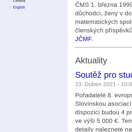
Čeština
ČMS 1. března 1999 
English
důchodci, ženy v do
matematických spol
členských příspěvků
JČMF
.
Aktuality
Soutěž pro st
23. Duben 2021 - 10
Pořadatelé 8. evro
Slovinskou asociací
dispozici budou 4 p
ve výši 5 000 €. Ter
detaily naleznete n