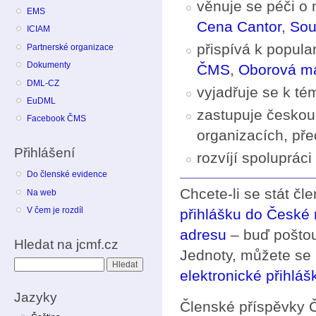
věnuje se péči o 
EMS
Cena Cantor
,
Sou
ICIAM
přispívá k popula
Partnerské organizace
Dokumenty
ČMS
,
Oborová ma
DML-CZ
vyjadřuje se k t
EuDML
zastupuje českou
Facebook ČMS
organizacích, př
Přihlášení
rozvíjí spoluprác
Do členské evidence
Chcete-li se stát čl
Na web
V čem je rozdíl
přihlášku do České
adresu
– buď poštou
Hledat na jcmf.cz
Jednoty, můžete se 
Hledat
elektronické přihláš
Jazyky
Členské příspěvky 