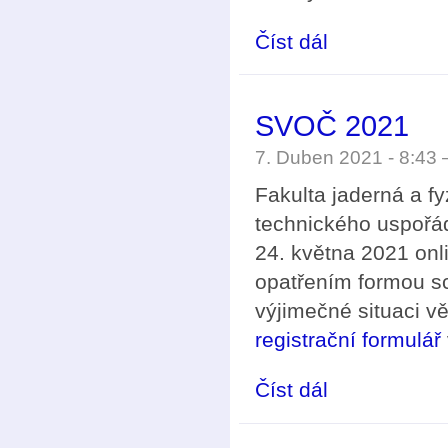
Číst dál
Soutěž pro studentsk
SVOČ 2021
7. Duben 2021 - 8:43
Fakulta jaderná a f
technického uspořá
24. května 2021 onl
opatřením formou s
výjimečné situaci v
registrační formulář
Číst dál
SVOČ 2021