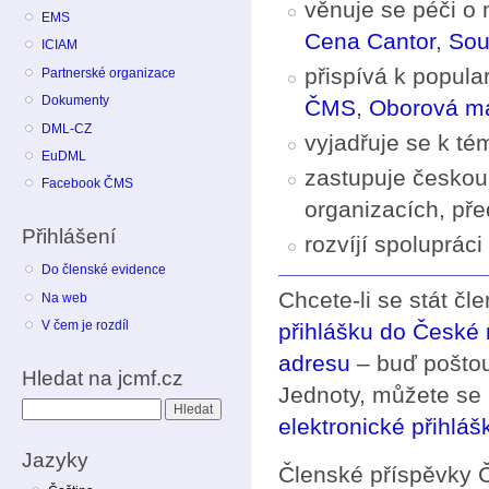
věnuje se péči o 
EMS
Cena Cantor
,
Sou
ICIAM
přispívá k popula
Partnerské organizace
Dokumenty
ČMS
,
Oborová ma
DML-CZ
vyjadřuje se k t
EuDML
zastupuje českou
Facebook ČMS
organizacích, př
Přihlášení
rozvíjí spoluprác
Do členské evidence
Chcete-li se stát čl
Na web
V čem je rozdíl
přihlášku do České
adresu
– buď poštou
Hledat na jcmf.cz
Jednoty, můžete se 
Hledat
elektronické přihláš
Jazyky
Členské příspěvky 