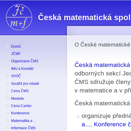
Př
hl
Česká matematická spo
o
O České matematické 
Domů
JČMF
Organizace ČMS
Česká matematická 
IMU a Komitét
odborných sekcí Je
SVOČ
ČMS sdružuje členy 
Soutěž pro mladé
v matematice a v př
Cena ČMS
Medaile
Česká matematická 
Cena Cantor
Konference
organizuje předná
Matematika a ...
a...
,
Konference 
Informace ČMS