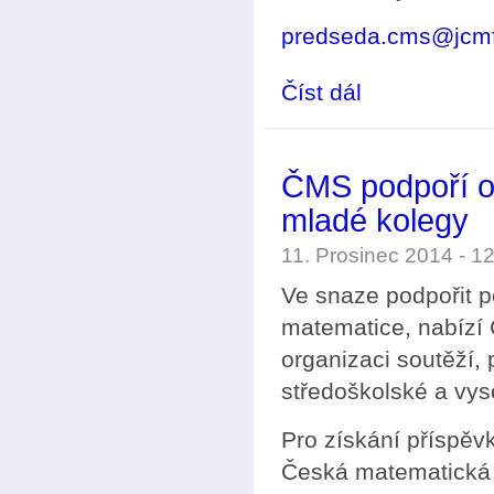
predseda.cms@jcmf
Číst dál
ČMS opět podpoří orga
ČMS podpoří or
mladé kolegy
11. Prosinec 2014 - 
Ve snaze podpořit p
matematice, nabízí
organizaci soutěží,
středoškolské a vys
Pro získání příspěv
Česká matematická 