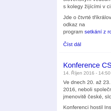
s kolegy žijícími v c
Jde o čtvrté tříkrá
odkaz na
program
setkání z 
Číst dál
Tříkrálové setkání ml
Konference C
14. Říjen 2016 - 14:5
Ve dnech 20. až 23
2016, neboli společ
jmenovitě české, sl
Konferenci hostil In