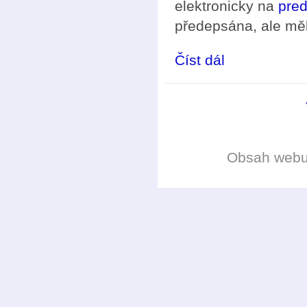
elektronicky na
pre
předepsána, ale mě
Číst dál
ČMS podpoří organizo
Stránky
Obsah web