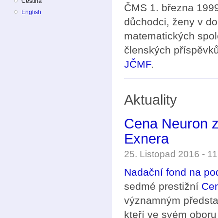
Čeština
ČMS 1. března 1999 
English
důchodci, ženy v do
matematických spol
členských příspěvků
JČMF
.
Aktuality
Cena Neuron za
Exnera
25. Listopad 2016 - 1
Nadační fond na po
sedmé prestižní
Cen
významným představ
kteří ve svém obor