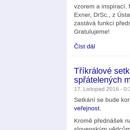
vzorem a inspirací. 
Exner, DrSc., z Úst
zastává funkci před
Gratulujeme!
Číst dál
Cena Neuron za příno
Tříkrálové set
spřátelených 
17. Listopad 2016 - 0
Setkání se bude ko
veřejnost
.
Kromě přednášek n
slovenským vědcům 