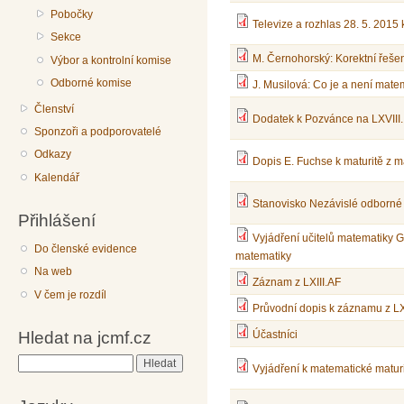
Pobočky
Televize a rozhlas 28. 5. 2015
Sekce
M. Černohorský: Korektní řešen
Výbor a kontrolní komise
Odborné komise
J. Musilová: Co je a není mate
Členství
Dodatek k Pozvánce na LXVIII.
Sponzoři a podporovatelé
Odkazy
Dopis E. Fuchse k maturitě z 
Kalendář
Stanovisko Nezávislé odborné 
Přihlášení
Vyjádření učitelů matematiky Gy
Do členské evidence
matematiky
Na web
Záznam z LXIII.AF
V čem je rozdíl
Průvodní dopis k záznamu z LX
Hledat na jcmf.cz
Účastníci
Hledat
Vyjádření k matematické maturi