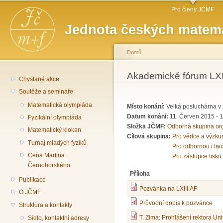
Hlavní menu
Př
Pro členy JČMF
hl
Jednota českých matema
o
Domů
Jste zde
Akademické fórum LXI
Chystané akce
Soutěže a semináře
Matematická olympiáda
Místo konání:
Velká posluchárna v 
Datum konání:
11. Červen 2015 -
1
Fyzikální olympiáda
Složka JČMF:
Odborná skupina or
Matematický klokan
Cílová skupina:
Pro vědce a výzku
Turnaj mladých fyziků
Pro odbornou i lai
Cena Martina
Pro zástupce tisku.
Černohorského
Příloha
Publikace
Pozvánka na LXIII.AF
O JČMF
Průvodní dopis k pozvánce
Struktura a kontakty
T. Zima: Prohlášení rektora Uni
Sídlo, kontaktní adresy