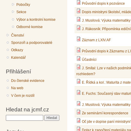
Průvodní dopis k pozvánce
Pobočky
Sekce
Dopis ministryni školství, mlád
Výbor a kontrolní komise
J. Musilová: Výuka matematiky
Odborné komise
J. Rákosník: Připomínka ediční 
Členství
Záznam z LXIV.AF
Sponzoři a podporovatelé
Odkazy
Průvodní dopis k Záznamu z L
Kalendář
Účastníci
J. Smítal: Lze v našich podmín
Přihlášení
rozhledem?
Do členské evidence
E. Řídká a kol.: Maturita z ma
Na web
E. Fuchs: Současný stav matur
V čem je rozdíl
J. Musilová: Výuka matematiky
Hledat na jcmf.cz
Ze seminární korespondence
Hledat
Oč jde v dopise paní ministryni
Dotaz k započtení materiálu n