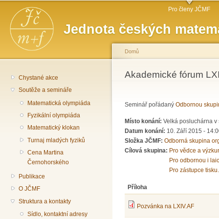
Hlavní menu
Př
Pro členy JČMF
hl
Jednota českých matema
o
Domů
Jste zde
Akademické fórum LXI
Chystané akce
Soutěže a semináře
Matematická olympiáda
Seminář pořádaný
Odbornou skupi
Fyzikální olympiáda
Místo konání:
Velká posluchárna v 
Matematický klokan
Datum konání:
10. Září 2015 -
14:0
Turnaj mladých fyziků
Složka JČMF:
Odborná skupina or
Cílová skupina:
Pro vědce a výzku
Cena Martina
Pro odbornou i lai
Černohorského
Pro zástupce tisku.
Publikace
Příloha
O JČMF
Struktura a kontakty
Pozvánka na LXIV.AF
Sídlo, kontaktní adresy