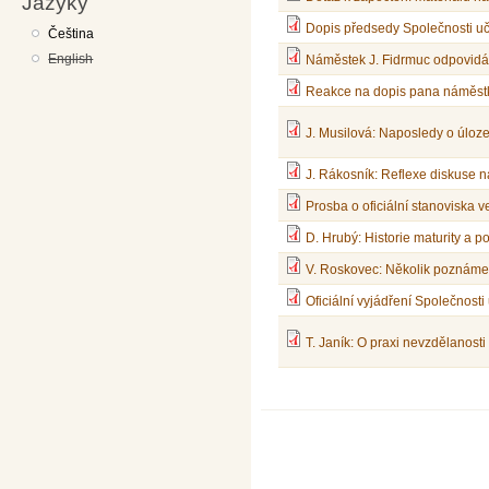
Jazyky
Dopis předsedy Společnosti uč
Čeština
English
Náměstek J. Fidrmuc odpovidá 
Reakce na dopis pana náměstk
J. Musilová: Naposledy o úloz
J. Rákosník: Reflexe diskuse 
Prosba o oficiální stanovisk
D. Hrubý: Historie maturity a p
V. Roskovec: Několik poznámek
Oficiální vyjádření Společnost
T. Janík: O praxi nevzdělanost