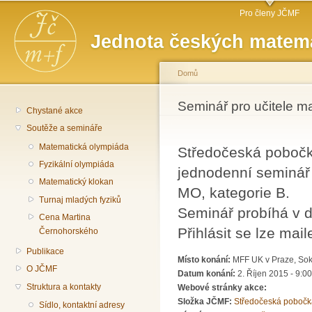
Hlavní menu
Př
Pro členy JČMF
hl
Jednota českých matema
o
Domů
Jste zde
Seminář pro učitele m
Chystané akce
Soutěže a semináře
Matematická olympiáda
Středočeská pobočk
Fyzikální olympiáda
jednodenní seminář 
Matematický klokan
MO, kategorie B.
Turnaj mladých fyziků
Seminář probíhá v d
Cena Martina
Přihlásit se lze ma
Černohorského
Publikace
Místo konání:
MFF UK v Praze, Soko
O JČMF
Datum konání:
2. Říjen 2015 - 9:00
Struktura a kontakty
Webové stránky akce:
Složka JČMF:
Středočeská pobočk
Sídlo, kontaktní adresy