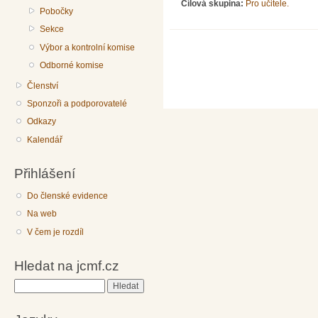
Cílová skupina:
Pro učitele.
Pobočky
Sekce
Výbor a kontrolní komise
Odborné komise
Členství
Sponzoři a podporovatelé
Odkazy
Kalendář
Přihlášení
Do členské evidence
Na web
V čem je rozdíl
Hledat na jcmf.cz
Hledat