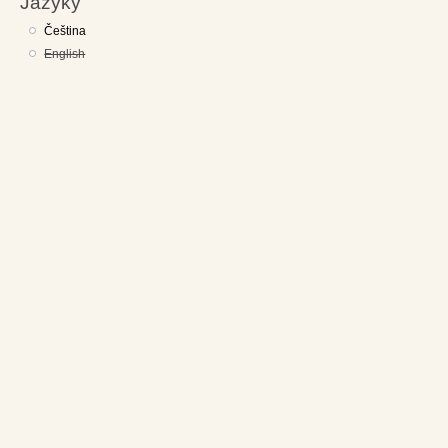
Jazyky
Čeština
English