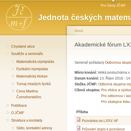
Hlavní menu
Př
Pro členy JČMF
hl
Jednota českých matema
o
Domů
Jste zde
Akademické fórum LX
Chystané akce
Soutěže a semináře
Matematická olympiáda
Seminář pořádaný
Odbornou skupi
Fyzikální olympiáda
Místo konání:
Velká posluchárna v 
Matematický klokan
Datum konání:
13. Říjen 2016 -
14
Turnaj mladých fyziků
Složka JČMF:
Odborná skupina or
Cílová skupina:
Pro vědce a výzku
Cena Martina
Pro odbornou i lai
Černohorského
Pro zástupce tisku.
Publikace
Příloha
O JČMF
Struktura a kontakty
Pozvánka na LXXV. AF
Sídlo, kontaktní adresy
Průvodní dopis k pozvánce