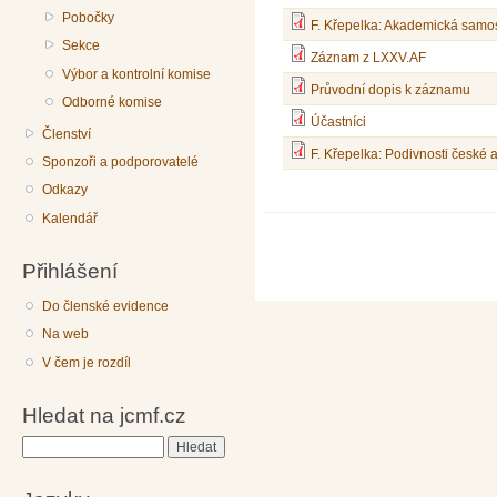
Pobočky
F. Křepelka: Akademická samos
Sekce
Záznam z LXXV.AF
Výbor a kontrolní komise
Průvodní dopis k záznamu
Odborné komise
Účastníci
Členství
F. Křepelka: Podivnosti česk
Sponzoři a podporovatelé
Odkazy
Kalendář
Přihlášení
Do členské evidence
Na web
V čem je rozdíl
Hledat na jcmf.cz
Hledat