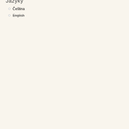
Jazyky
Čeština
English