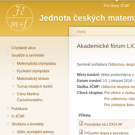
Hlavní menu
Př
Pro členy JČMF
hl
Jednota českých matema
o
Domů
Jste zde
Akademické fórum LXXV
Chystané akce
Soutěže a semináře
Matematická olympiáda
Seminář pořádaný
Odbornou skupi
Fyzikální olympiáda
Místo konání:
Velká posluchárna v 
Matematický klokan
Datum konání:
10. Listopad 2016 
Turnaj mladých fyziků
Složka JČMF:
Odborná skupina or
Cílová skupina:
Pro vědce a výzku
Cena Martina
Pro odbornou i lai
Černohorského
Pro zástupce tisku.
Publikace
Příloha
O JČMF
Struktura a kontakty
Pozvánka na LXXVI.AF
Sídlo, kontaktní adresy
Průvodní dopis k pozvánce