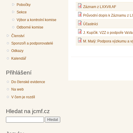
Pobočky
Záznam z LXXVII.AF
Sekce
Průvodní dopis k Záznamu z L
Výbor a kontrolní komise
Účastníci
Odborné komise
J. Kupčík: VZZ o podpoře VaVa
Členství
M. Malý: Podpora výzkumu a v
Sponzoři a podporovatelé
Odkazy
Kalendář
Přihlášení
Do členské evidence
Na web
V čem je rozdíl
Hledat na jcmf.cz
Hledat