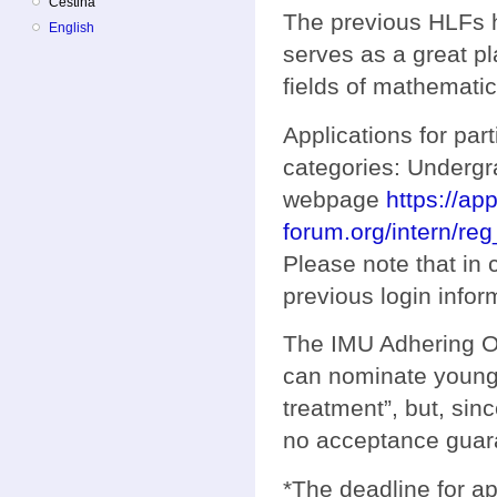
Čeština
The previous HLFs 
English
serves as a great pl
fields of mathemati
Applications for par
categories: Underg
webpage
https://ap
forum.org/intern/reg
Please note that in
previous login info
The IMU Adhering Or
can nominate young 
treatment”, but, si
no acceptance guar
*The deadline for ap