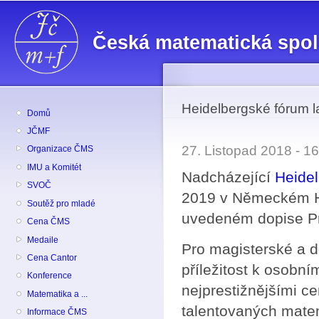
Př
hl
Česká matematická spo
o
Heidelbergské fórum l
Domů
JČMF
27. Listopad 2018 - 
Organizace ČMS
IMU a Komitét
Nadcházející
Heidel
SVOČ
2019 v Německém He
Soutěž pro mladé
uvedeném dopise Pr
Cena ČMS
Medaile
Pro magisterské a d
Cena Cantor
příležitost k osobn
Konference
nejprestižnějšími c
Matematika a ...
talentovaných matem
Informace ČMS