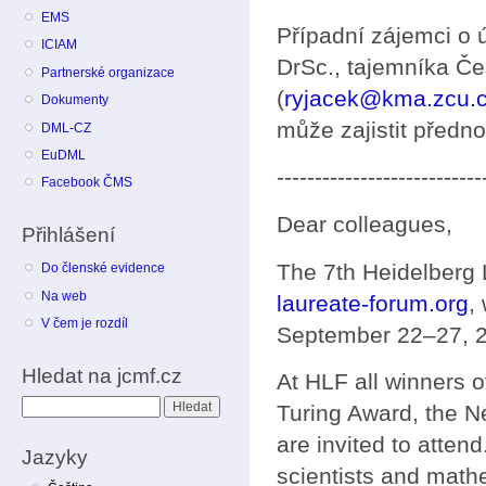
EMS
Případní zájemci o 
ICIAM
DrSc., tajemníka Č
Partnerské organizace
(
ryjacek@kma.zcu.
Dokumenty
může zajistit předno
DML-CZ
EuDML
---------------------------
Facebook ČMS
Dear colleagues,
Přihlášení
The 7th Heidelberg
Do členské evidence
Na web
laureate-forum.org
,
V čem je rozdíl
September 22–27, 
Hledat na jcmf.cz
At HLF all winners o
Hledat
Turing Award, the N
are invited to atten
Jazyky
scientists and mathe