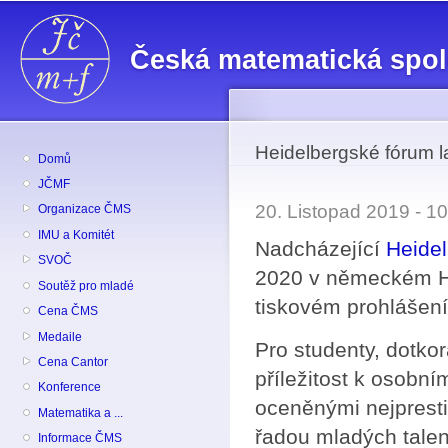
Př
hl
Česká matematická spo
o
Heidelbergské fórum l
Domů
JČMF
20. Listopad 2019 - 
Organizace ČMS
IMU a Komitét
Nadcházející
Heidel
SVOČ
2020 v německém He
Soutěž pro mladé
tiskovém prohlášen
Cena ČMS
Medaile
Pro studenty, dotkor
Cena Cantor
příležitost k osobn
Konference
oceněnými nejpresti
Matematika a ...
řadou mladých talen
Informace ČMS