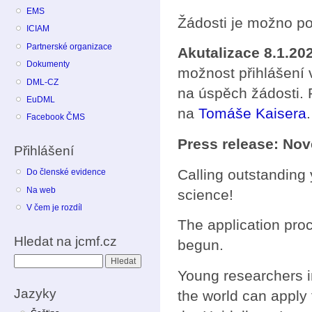
EMS
Žádosti je možno p
ICIAM
Partnerské organizace
Akutalizace 8.1.20
Dokumenty
možnost přihlášení 
DML-CZ
na úspěch žádosti. 
EuDML
na
Tomáše Kaisera
.
Facebook ČMS
Press release: No
Přihlášení
Calling outstanding
Do členské evidence
Na web
science!
V čem je rozdíl
The application pro
Hledat na jcmf.cz
begun.
Hledat
Young researchers i
Jazyky
the world can apply 