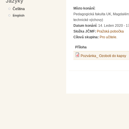
Jazyky
Místo konání:
Čeština
Pedagogická fakulta UK, Magdalény 
English
technické výchovy)
Datum konání:
14. Leden 2020 - 1
Složka JČMF:
Pražská pobočka
Cílová skupina:
Pro učitele.
Příloha
Pozvánka_ Ozoboti do kapsy