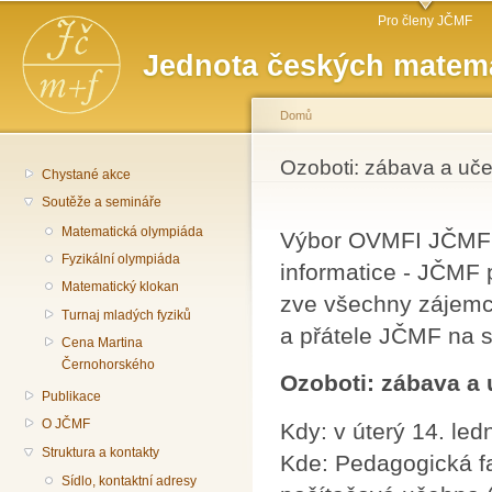
Hlavní menu
Př
Pro členy JČMF
hl
Jednota českých matema
o
Domů
Jste zde
Ozoboti: zábava a uče
Chystané akce
Soutěže a semináře
Matematická olympiáda
Výbor OVMFI JČMF (
Fyzikální olympiáda
informatice - JČMF
Matematický klokan
zve všechny zájemce
Turnaj mladých fyziků
a přátele JČMF na 
Cena Martina
Černohorského
Ozoboti: zábava a 
Publikace
O JČMF
Kdy: v úterý 14. le
Struktura a kontakty
Kde: Pedagogická f
Sídlo, kontaktní adresy