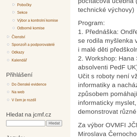
počítačová učebna (
Pobočky
technické výchovy)
Sekce
Výbor a kontrolní komise
Program:
Odborné komise
1. Přednáška: Ondře
Členství
se rodila myšlenka v
Sponzoři a podporovatelé
i malé děti předškol
Odkazy
2. Workshop: Hana
Kalendář
absolventi PedF UK)
Přihlášení
Učit s roboty není v
informatiky a nacház
Do členské evidence
Na web
způsobem pomáhají r
V čem je rozdíl
informaticky myslet,
demonstrovat různé
Hledat na jcmf.cz
Hledat
Za výbor OVMFI J
Miroslava Černocho