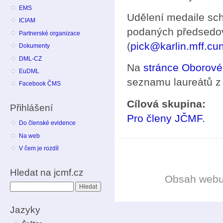
EMS
Udělení medaile sc
ICIAM
podaných předsedov
Partnerské organizace
(
pick@karlin.mff.cun
Dokumenty
DML-CZ
Na
stránce Oborové
EuDML
seznamu laureátů z 
Facebook ČMS
Cílová skupina:
Přihlášení
Pro členy JČMF.
Do členské evidence
Na web
V čem je rozdíl
Hledat na jcmf.cz
Obsah web
Hledat
Jazyky