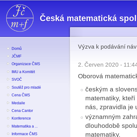
Př
hl
Česká matematická spo
o
Výzva k podávání náv
Domů
JČMF
2. Červen 2020 - 11:
Organizace ČMS
IMU a Komitét
Oborová matematic
SVOČ
Soutěž pro mladé
českým a slovens
Cena ČMS
matematiky, kteří
Medaile
nás, zpravidla je 
Cena Cantor
významným zahran
Konference
dlouhodobě spolup
Matematika a ...
matematiky.
Informace ČMS