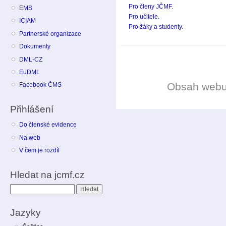
Pro členy JČMF.
EMS
Pro učitele.
ICIAM
Pro žáky a studenty.
Partnerské organizace
Dokumenty
DML-CZ
EuDML
Obsah web
Facebook ČMS
Přihlášení
Do členské evidence
Na web
V čem je rozdíl
Hledat na jcmf.cz
Hledat
Jazyky