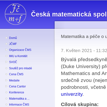
Př
hl
Česká matematická spo
o
Matematika a péče o 
Domů
JČMF
7. Květen 2021 - 11:
Organizace ČMS
IMU a Komitét
Bývalá předsedkyně
SVOČ
(Duke University) př
Soutěž pro mladé
Mathematics and Art
Cena ČMS
srdečně zvou (neje
Medaile
podrobnosti, včetně 
Cena Cantor
Konference
univerzity
.
Matematika a ...
Cílová skupina:
Informace ČMS