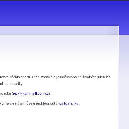
zvoj těchto oborů u nás, zpravidla je udělována při životních jubileích
eli matematiky.
o roku (
pick@karlin.mff.cuni.cz
).
kých laureátů si můžete prohlédnout v
tomto článku
.