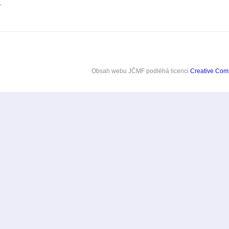
.
Obsah webu JČMF
podléhá licenci
Creative Co