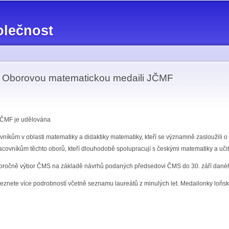
Přejít k
hlavnímu
olečnost
obsahu
 Oborovou matematickou medaili JČMF
JČMF je udělována
íkům v oblasti matematiky a didaktiky matematiky, kteří se významně zasloužili o ro
ovníkům těchto oborů, kteří dlouhodobě spolupracují s českými matematiky a učit
doročně výbor ČMS na základě návrhů podaných předsedovi ČMS do 30. září danéh
eznete více podrobností včetně seznamu laureátů z minulých let. Medailonky loňs