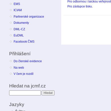
Pro odbornou i laickou veřejnost
EMS
Pro zástupce tisku.
ICIAM
Partnerské organizace
Dokumenty
DML-CZ
EuDML
Facebook ČMS
Přihlášení
Do členské evidence
Na web
V čem je rozdíl
Hledat na jcmf.cz
Hledat
Jazyky