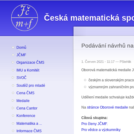
Česká matematická sp
Podávání návrhů na
Domů
JČMF
1. Červen 2021 - 11:17 —
PStehlik
Organizace ČMS
Oborová matematická medaile 
IMU a Komitét
SVOČ
českým a slovenským pracovn
Soutěž pro mladé
významným zahraničním prac
Cena ČMS
Udělení medaile schvaluje kaž
Medaile
Na
stránce Oborové medaile
nal
Cena Cantor
Konference
Cílová skupina:
Matematika a ...
Pro členy JČMF.
Pro vědce a výzkumníky
Informace ČMS