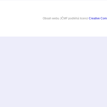
Obsah webu JČMF
podléhá licenci
Creative Co