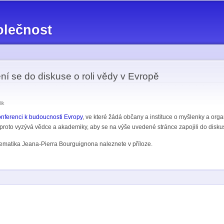
Přejít k
hlavnímu
olečnost
obsahu
í se do diskuse o roli vědy v Evropě
ik
nferenci k budoucnosti Evropy
, ve které žádá občany a instituce o myšlenky a orga
oto vyzývá vědce a akademiky, aby se na výše uvedené stránce zapojili do diskuse
ematika Jeana-Pierra Bourguignona naleznete v příloze.