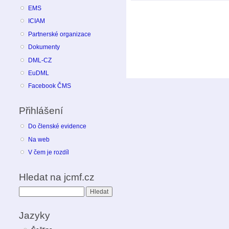
EMS
ICIAM
Partnerské organizace
Dokumenty
DML-CZ
EuDML
Facebook ČMS
Přihlášení
Do členské evidence
Na web
V čem je rozdíl
Hledat na jcmf.cz
Hledat
Jazyky