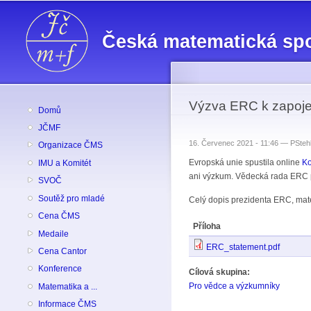
Česká matematická sp
Výzva ERC k zapojen
Domů
JČMF
16. Červenec 2021 - 11:46 —
PStehl
Organizace ČMS
Evropská unie spustila online
Ko
IMU a Komitét
ani výzkum. Vědecká rada ERC pr
SVOČ
Soutěž pro mladé
Celý dopis prezidenta ERC, mat
Cena ČMS
Příloha
Medaile
ERC_statement.pdf
Cena Cantor
Konference
Cílová skupina:
Pro vědce a výzkumníky
Matematika a ...
Informace ČMS