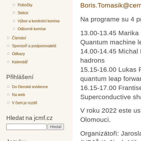
Boris.Tomasik@cer
Pobočky
Sekce
Na programe su 4 p
Výbor a kontrolní komise
Odborné komise
13.00-13.45 Marika 
Členství
Quantum machine l
Sponzoři a podporovatelé
14.00-14.45 Michal 
Odkazy
hadrons
Kalendář
15.15-16.00 Lukas Pa
Přihlášení
quantum leap forwar
16.15-17.00 Frantis
Do členské evidence
Na web
Superconductive sh
V čem je rozdíl
V roku 2022 este us
Hledat na jcmf.cz
Olomouci.
Hledat
Organizátoři: Jaros