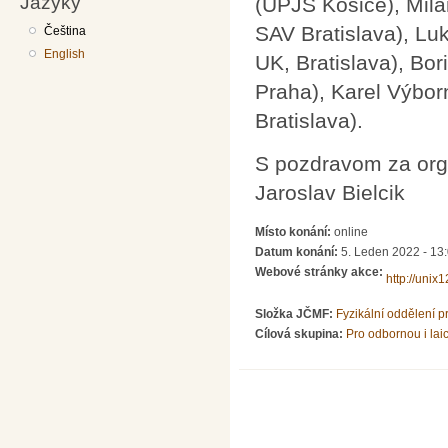
Jazyky
(UPJŠ Košice), Mila
SAV Bratislava), Lu
Čeština
English
UK, Bratislava), B
Praha), Karel Výbo
Bratislava).
S pozdravom za org
Jaroslav Bielcik
Místo konání:
online
Datum konání:
5. Leden 2022 - 13
Webové stránky akce:
http://unix1
Složka JČMF:
Fyzikální oddělení 
Cílová skupina:
Pro odbornou i lai