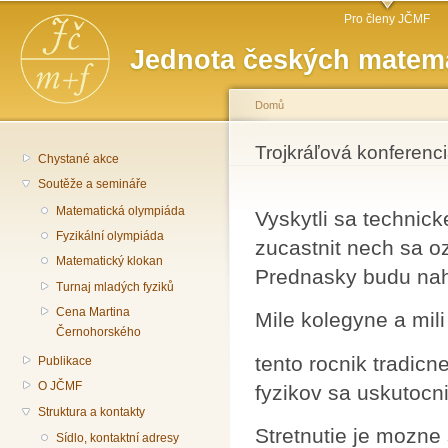
Hlavní menu
Př
Pro členy JČMF
hl
Jednota českých matema
o
Domů
Jste zde
Trojkráľová konferenc
Chystané akce
Soutěže a semináře
Matematická olympiáda
Vyskytli sa technic
Fyzikální olympiáda
zucastnit nech sa 
Matematický klokan
Prednasky budu na
Turnaj mladých fyziků
Cena Martina
Mile kolegyne a mili
Černohorského
tento rocnik tradic
Publikace
O JČMF
fyzikov sa uskutocni
Struktura a kontakty
Stretnutie je mozne
Sídlo, kontaktní adresy