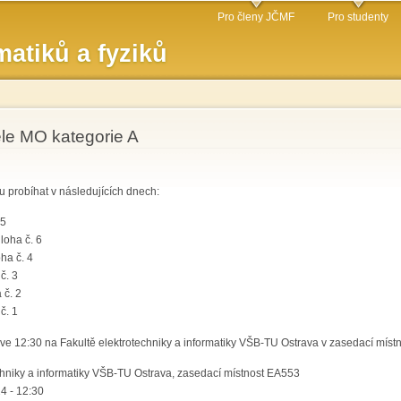
Přejít k
Pro členy JČMF
Pro studenty
hlavnímu
atiků a fyziků
obsahu
ele MO kategorie A
 probíhat v následujících dnech:
 5
loha č. 6
ha č. 4
č. 3
 č. 2
č. 1
e 12:30 na Fakultě elektrotechniky a informatiky VŠB-TU Ostrava v zasedací míst
chniky a informatiky VŠB-TU Ostrava, zasedací místnost EA553
4 - 12:30