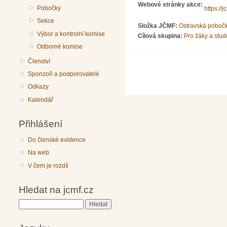
Webové stránky akce:
Pobočky
https://
Sekce
Složka JČMF:
Ostravská poboč
Výbor a kontrolní komise
Cílová skupina:
Pro žáky a stud
Odborné komise
Členství
Sponzoři a podporovatelé
Odkazy
Kalendář
Přihlášení
Do členské evidence
Na web
V čem je rozdíl
Hledat na jcmf.cz
Hledat