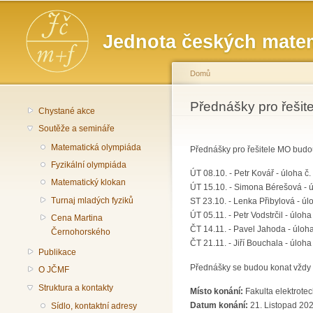
Hlavní menu
Jednota českých matem
Domů
Jste zde
Přednášky pro řešit
Chystané akce
Soutěže a semináře
Matematická olympiáda
Přednášky pro řešitele MO budou
Fyzikální olympiáda
ÚT 08.10. - Petr Kovář - úloha č.
Matematický klokan
ÚT 15.10. - Simona Bérešová - ú
Turnaj mladých fyziků
ST 23.10. - Lenka Přibylová - úlo
ÚT 05.11. - Petr Vodstrčil - úloha 
Cena Martina
ČT 14.11. - Pavel Jahoda - úloha
Černohorského
ČT 21.11. - Jiří Bouchala - úloha 
Publikace
Přednášky se budou konat vždy v
O JČMF
Struktura a kontakty
Místo konání:
Fakulta elektrote
Datum konání:
21. Listopad 202
Sídlo, kontaktní adresy