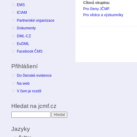
Cílová skupina:
EMS
Pro členy JČMF.
ICIAM
Pro vědce a výzkumníky
Partnerské organizace
Dokumenty
DML-CZ
EuDML
Facebook ČMS
Přihlášení
Do členské evidence
Na web
V čem je rozdíl
Hledat na jcmf.cz
Hledat
Jazyky