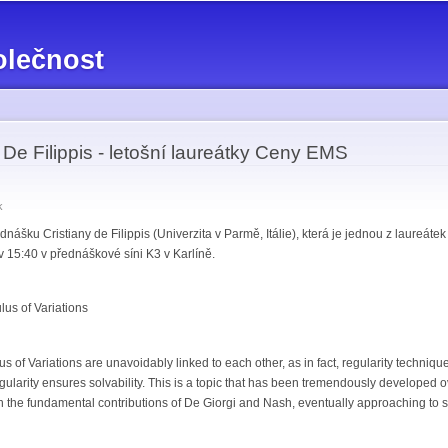
Přejít k
hlavnímu
olečnost
obsahu
De Filippis - letošní laureátky Ceny EMS
k
ášku Cristiany de Filippis (Univerzita v Parmě, Itálie), která je jednou z laureátek
 v 15:40 v přednáškové síni K3 v Karlíně.
lus of Variations
s of Variations are unavoidably linked to each other, as in fact, regularity technique
egularity ensures solvability. This is a topic that has been tremendously developed ov
gh the fundamental contributions of De Giorgi and Nash, eventually approaching to 