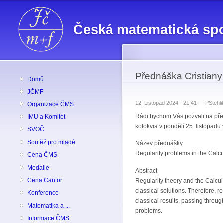
Česká matematická sp
Přednáška Cristiany 
Domů
JČMF
12. Listopad 2024 - 21:41 —
PStehli
Organizace ČMS
Rádi bychom Vás pozvali na předn
IMU a Komitét
kolokvia v pondělí 25. listopadu
SVOČ
Soutěž pro mladé
Název přednášky
Regularity problems in the Calcu
Cena ČMS
Medaile
Abstract
Cena Cantor
Regularity theory and the Calculu
classical solutions. Therefore, r
Konference
classical results, passing throu
Matematika a ...
problems.
Informace ČMS