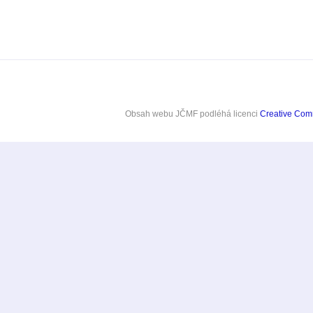
Obsah webu JČMF
podléhá licenci
Creative Co