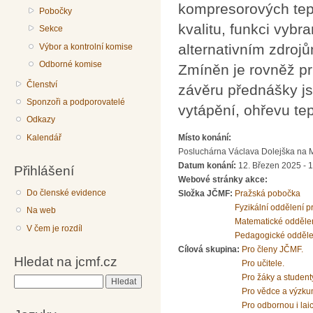
kompresorových tepe
Pobočky
kvalitu, funkci vyb
Sekce
alternativním zdroj
Výbor a kontrolní komise
Odborné komise
Zmíněn je rovněž pr
Členství
závěru přednášky js
Sponzoři a podporovatelé
vytápění, ohřevu tep
Odkazy
Místo konání:
Kalendář
Posluchárna Václava Dolejška na Mat
Datum konání:
12. Březen 2025 - 
Přihlášení
Webové stránky akce:
Do členské evidence
Složka JČMF:
Pražská pobočka
Fyzikální oddělení 
Na web
Matematické odděle
V čem je rozdíl
Pedagogické odděle
Cílová skupina:
Pro členy JČMF.
Hledat na jcmf.cz
Pro učitele.
Pro žáky a student
Hledat
Pro vědce a výzku
Pro odbornou i lai