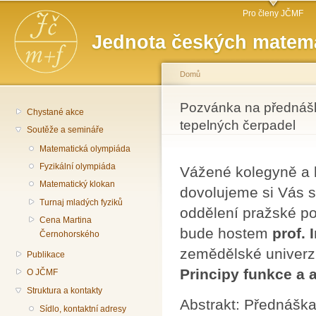
Hlavní menu
Př
Pro členy JČMF
hl
Jednota českých matema
o
Domů
Jste zde
Pozvánka na přednášk
Chystané akce
tepelných čerpadel
Soutěže a semináře
Matematická olympiáda
Fyzikální olympiáda
Vážené kolegyně a 
Matematický klokan
dovolujeme si Vás s
Turnaj mladých fyziků
oddělení pražské p
Cena Martina
bude hostem
prof.
Černohorského
zemědělské univerz
Publikace
Principy funkce a 
O JČMF
Struktura a kontakty
Abstrakt: Přednáška
Sídlo, kontaktní adresy