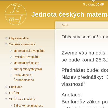
Hlavní menu
Př
Pro členy JČMF
hl
Jednota českých matema
o
Domů
Jste zde
Občasný seminář z m
Chystané akce
Soutěže a semináře
Matematická olympiáda
Zveme vás na další
Fyzikální olympiáda
se bude konat 25.3
Matematický klokan
Přednášet bude: do
Turnaj mladých fyziků
Cena Martina
Název přednášky: "
Černohorského
vlastnosti"
Publikace
O JČMF
Anotace:
Struktura a kontakty
Benfordův zákon pop
Sídlo, kontaktní adresy