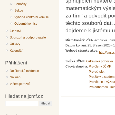
splňujících některé 
Pobočky
matematickým výsle
Sekce
za tím" a odvodit po
Výbor a kontrolní komise
těchto souborů dat
Odborné komise
dojdeme k jistému u
Členství
Sponzoři a podporovatelé
Místo konání:
VŠB-Technická unive
Odkazy
Datum konání:
25. Březen 2025 - 
Kalendář
Webové stránky akce:
http://am.v
Složka JČMF:
Ostravská pobočka
Přihlášení
Cílová skupina:
Pro členy JČMF.
Do členské evidence
Pro učitele.
Pro žáky a student
Na web
Pro vědce a výzku
V čem je rozdíl
Pro odbornou i lai
Hledat na jcmf.cz
Hledat