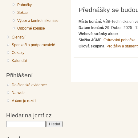
Pobočky
Přednášky se budou 
Sekce
Výbor a kontrolní komise
Místo konání:
VŠB-Technická univer
Datum konání:
29. Duben 2025 - 1
Odborné komise
Webové stránky akce:
Členství
Složka JČMF:
Ostravská pobočka
Sponzoři a podporovatelé
Cílová skupina:
Pro žáky a student
Odkazy
Kalendář
Přihlášení
Do členské evidence
Na web
V čem je rozdíl
Hledat na jcmf.cz
Hledat