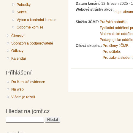
Datum konání:
12. Březen 2025 - 
Pobočky
Webové stránky akce:
https://te
Sekce
Výbor a kontrolní komise
Složka JČMF:
Pražská pobočka
Odborné komise
Fyzikální oddělení 
Matematické odděle
Členství
Pedagogické odděle
Sponzoři a podporovatelé
Cílová skupina:
Pro členy JČMF.
Odkazy
Pro učitele.
Pro žáky a student
Kalendář
Přihlášení
Do členské evidence
Na web
V čem je rozdíl
Hledat na jcmf.cz
Hledat