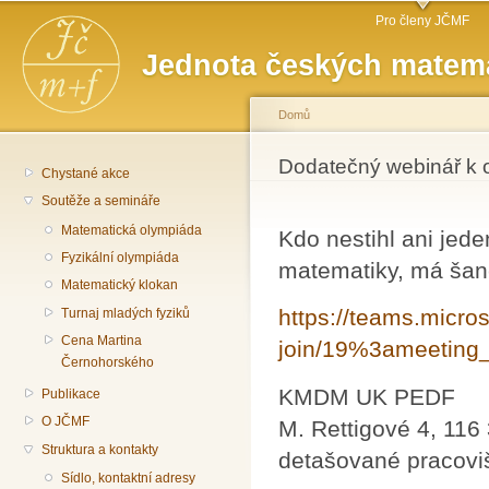
Hlavní menu
Př
Pro členy JČMF
hl
Jednota českých matema
o
Domů
Jste zde
Dodatečný webinář k 
Chystané akce
Soutěže a semináře
Matematická olympiáda
Kdo nestihl ani jed
Fyzikální olympiáda
matematiky, má šanc
Matematický klokan
https://teams.micro
Turnaj mladých fyziků
Cena Martina
join/19%3ameetin
Černohorského
KMDM UK PEDF
Publikace
O JČMF
M. Rettigové 4, 116
Struktura a kontakty
detašované pracoviš
Sídlo, kontaktní adresy