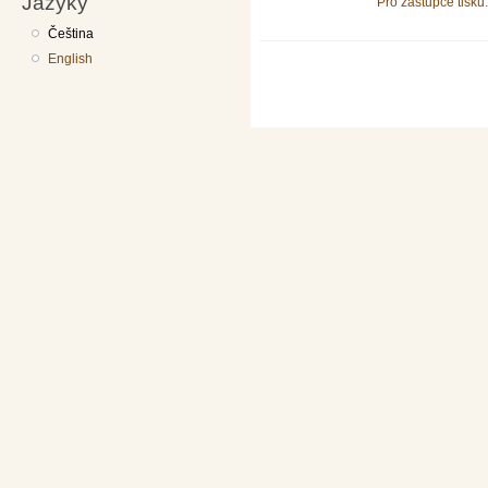
Jazyky
Pro zástupce tisku.
Čeština
English