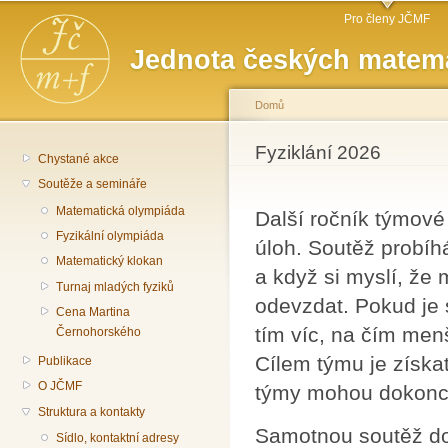
Hlavní menu
Př
Pro členy JČMF
hl
Jednota českých matema
o
Domů
Jste zde
Fyziklání 2026
Chystané akce
Soutěže a semináře
Matematická olympiáda
Další ročník týmové
Fyzikální olympiáda
úloh. Soutěž probíh
Matematický klokan
a když si myslí, že 
Turnaj mladých fyziků
odevzdat. Pokud je 
Cena Martina
tím víc, na čím menš
Černohorského
Cílem týmu je získa
Publikace
O JČMF
týmy mohou dokonce
Struktura a kontakty
Samotnou soutěž do
Sídlo, kontaktní adresy