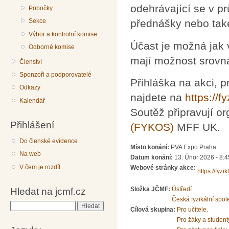
odehrávající se v pr
Pobočky
Sekce
přednášky nebo také
Výbor a kontrolní komise
Účast je možná jak v
Odborné komise
mají možnost srovna
Členství
Sponzoři a podporovatelé
Přihláška na akci, p
Odkazy
najdete na
https://fy
Kalendář
Soutěž připravují or
Přihlášení
(FYKOS)
MFF UK.
Do členské evidence
Místo konání:
PVA Expo Praha
Na web
Datum konání:
13. Únor 2026 -
8:4
V čem je rozdíl
Webové stránky akce:
https://fyzik
Složka JČMF:
Ústředí
Hledat na jcmf.cz
Česká fyzikální spol
Hledat
Cílová skupina:
Pro učitele.
Pro žáky a student