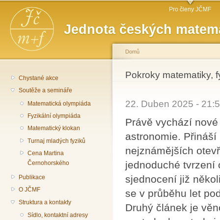
Hlavní menu
Př
Pro členy JČMF
hl
Jednota českých matema
o
Domů
Jste zde
Pokroky matematiky, f
Chystané akce
Soutěže a semináře
22. Duben 2025 - 21
Matematická olympiáda
Fyzikální olympiáda
Právě vychází nové 
Matematický klokan
astronomie. Přináší
Turnaj mladých fyziků
nejznámějších otevř
Cena Martina
jednoduché tvrzení
Černohorského
sjednocení již něko
Publikace
O JČMF
se v průběhu let po
Struktura a kontakty
Druhý článek je věn
Sídlo, kontaktní adresy