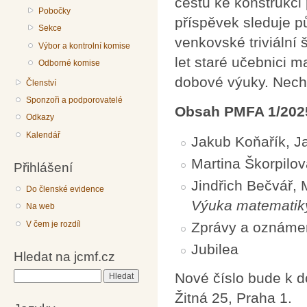
cestu ke konstrukci
Pobočky
příspěvek sleduje p
Sekce
venkovské triviální 
Výbor a kontrolní komise
let staré učebnici 
Odborné komise
dobové výuky. Nechyb
Členství
Sponzoři a podporovatelé
Obsah PMFA 1/202
Odkazy
Kalendář
Jakub Koňařík, J
Martina Škorpilo
Přihlášení
Jindřich Bečvář,
Do členské evidence
Výuka matematiky 
Na web
V čem je rozdíl
Zprávy a oznáme
Jubilea
Hledat na jcmf.cz
Nové číslo bude k 
Hledat
Žitná 25, Praha 1.