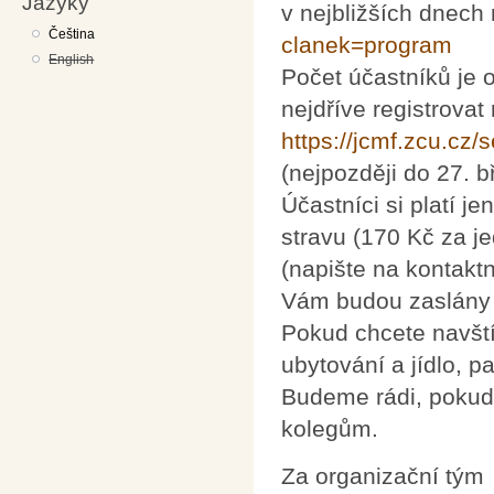
Jazyky
v nejbližších dnech
Čeština
clanek=program
English
Počet účastníků je 
nejdříve registrova
https://jcmf.zcu.cz
(nejpozději do 27. 
Účastníci si platí j
stravu (170 Kč za j
(napište na kontakt
Vám budou zaslány 
Pokud chcete navští
ubytování a jídlo, p
Budeme rádi, pokud 
kolegům.
Za organizační tým