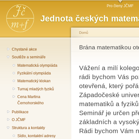
Hlavní menu
Př
Pro členy JČMF
hl
Jednota českých matema
o
Domů
Jste zde
Brána matematikou ot
Chystané akce
Soutěže a semináře
Matematická olympiáda
Vážení a milí koleg
Fyzikální olympiáda
rádi bychom Vás po
Matematický klokan
otevřená, který poř
Turnaj mladých fyziků
Západočeské univerz
Cena Martina
matematiků a fyziků 
Černohorského
Seminář je určen př
Publikace
O JČMF
základních a vysoký
Struktura a kontakty
Rádi bychom Vám na
Sídlo, kontaktní adresy