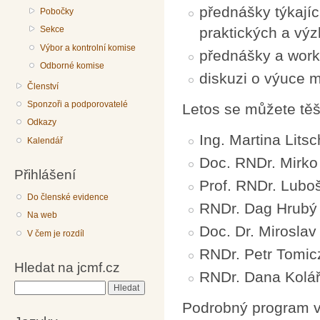
přednášky týkajíc
Pobočky
Sekce
praktických a vý
Výbor a kontrolní komise
přednášky a work
Odborné komise
diskuzi o výuce m
Členství
Sponzoři a podporovatelé
Letos se můžete těši
Odkazy
Ing. Martina Lit
Kalendář
Doc. RNDr. Mirko
Přihlášení
Prof. RNDr. Lubo
Do členské evidence
RNDr. Dag Hrubý
Na web
Doc. Dr. Miroslav
V čem je rozdíl
RNDr. Petr Tomic
Hledat na jcmf.cz
RNDr. Dana Kolář
Hledat
Podrobný program v