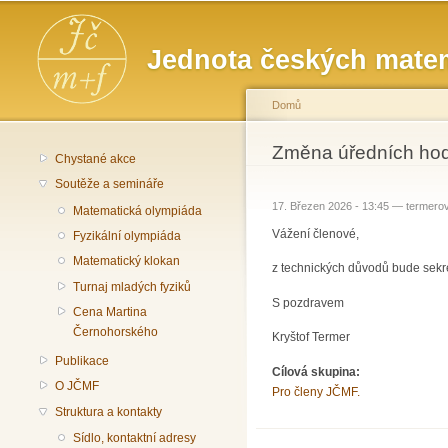
Hlavní menu
Jednota českých matem
Domů
Jste zde
Změna úředních hod
Chystané akce
Soutěže a semináře
17. Březen 2026 - 13:45 —
termero
Matematická olympiáda
Vážení členové,
Fyzikální olympiáda
Matematický klokan
z technických důvodů bude sekre
Turnaj mladých fyziků
S pozdravem
Cena Martina
Černohorského
Kryštof Termer
Publikace
Cílová skupina:
O JČMF
Pro členy JČMF.
Struktura a kontakty
Sídlo, kontaktní adresy