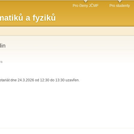
Přejít k
Pro členy JČMF
Pro studenty
hlavnímu
atiků a fyziků
obsahu
in
va
tariát dne 24.3.2026 od 12:30 do 13:30 uzavřen.