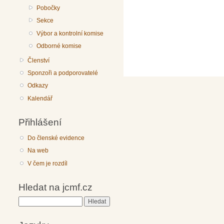
Pobočky
Sekce
Výbor a kontrolní komise
Odborné komise
Členství
Sponzoři a podporovatelé
Odkazy
Kalendář
Přihlášení
Do členské evidence
Na web
V čem je rozdíl
Hledat na jcmf.cz
Hledat