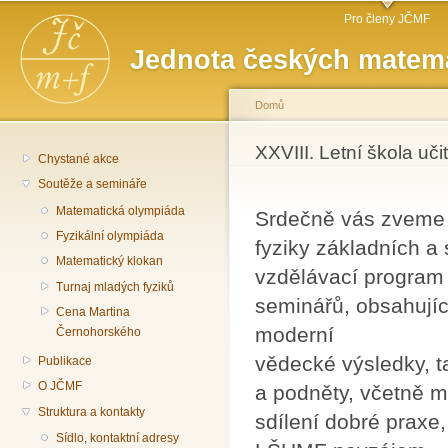
Hlavní menu
Př
Pro členy JČMF
hl
Jednota českých matema
o
Domů
Jste zde
XXVIII. Letní škola uči
Chystané akce
Soutěže a semináře
Matematická olympiáda
Srdečně vás zveme n
Fyzikální olympiáda
fyziky základních a
Matematický klokan
vzdělávací program
Turnaj mladých fyziků
seminářů, obsahují
Cena Martina
moderní
Černohorského
vědecké výsledky, t
Publikace
O JČMF
a podněty, včetně m
Struktura a kontakty
sdílení dobré praxe
Sídlo, kontaktní adresy