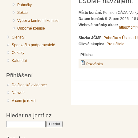
LŠUMF navzájem.
Pobočky
Sekce
Místo konání:
Penzion OÁZA, Velký
Datum konání:
9. Srpen 2026 - 18:
Výbor a kontrolní komise
Webové stránky akce:
https://jcm
Odborné komise
Členství
Složka JČMF:
Pobočka v Ústí nad
Cílová skupina:
Pro učitele.
Sponzoři a podporovatelé
Odkazy
Příloha
Kalendář
Pozvánka
Přihlášení
Do členské evidence
Na web
V čem je rozdíl
Hledat na jcmf.cz
Hledat