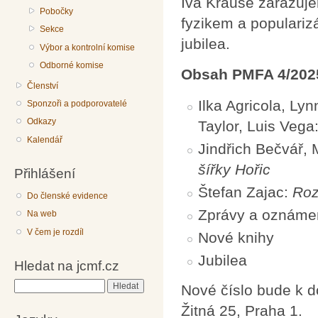
Iva Krause zařazuj
Pobočky
fyzikem a popularizá
Sekce
jubilea.
Výbor a kontrolní komise
Odborné komise
Obsah PMFA 4/202
Členství
Ilka Agricola, Lyn
Sponzoři a podporovatelé
Odkazy
Taylor, Luis Vega
Kalendář
Jindřich Bečvář,
šířky Hořic
Přihlášení
Štefan Zajac:
Roz
Do členské evidence
Zprávy a oznáme
Na web
V čem je rozdíl
Nové knihy
Jubilea
Hledat na jcmf.cz
Hledat
Nové číslo bude k 
Žitná 25, Praha 1.