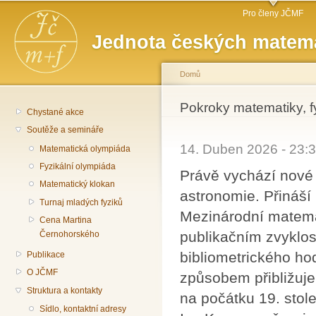
Hlavní menu
Př
Pro členy JČMF
hl
Jednota českých matema
o
Domů
Jste zde
Pokroky matematiky, f
Chystané akce
Soutěže a semináře
14. Duben 2026 - 23
Matematická olympiáda
Fyzikální olympiáda
Právě vychází nové 
Matematický klokan
astronomie. Přináší
Turnaj mladých fyziků
Mezinárodní matema
Cena Martina
publikačním zvyklo
Černohorského
bibliometrického h
Publikace
O JČMF
způsobem přibližuj
Struktura a kontakty
na počátku 19. stole
Sídlo, kontaktní adresy