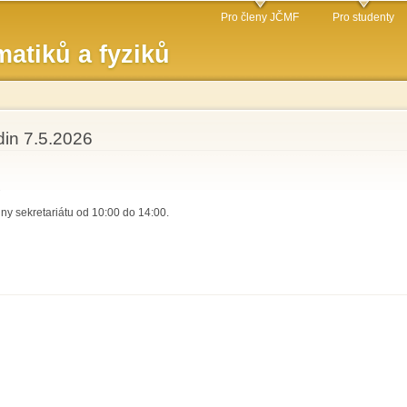
Přejít k
Pro členy JČMF
Pro studenty
hlavnímu
atiků a fyziků
obsahu
din 7.5.2026
y sekretariátu od 10:00 do 14:00.