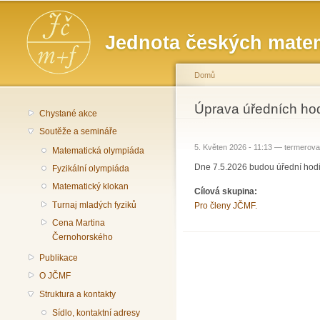
Hlavní menu
Jednota českých matem
Domů
Jste zde
Úprava úředních ho
Chystané akce
Soutěže a semináře
5. Květen 2026 - 11:13 —
termerova
Matematická olympiáda
Dne 7.5.2026 budou úřední hodin
Fyzikální olympiáda
Matematický klokan
Cílová skupina:
Turnaj mladých fyziků
Pro členy JČMF.
Cena Martina
Černohorského
Publikace
O JČMF
Struktura a kontakty
Sídlo, kontaktní adresy