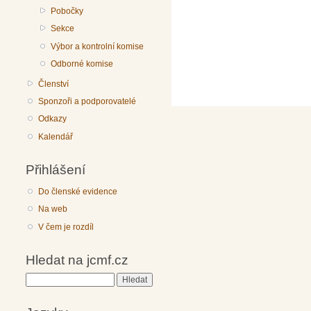
Pobočky
Sekce
Výbor a kontrolní komise
Odborné komise
Členství
Sponzoři a podporovatelé
Odkazy
Kalendář
Přihlášení
Do členské evidence
Na web
V čem je rozdíl
Hledat na jcmf.cz
Hledat