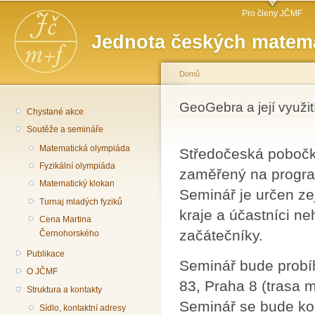
Hlavní menu
Př
Pro členy JČMF
hl
Jednota českých matema
o
Domů
Jste zde
GeoGebra a její využi
Chystané akce
Soutěže a semináře
Matematická olympiáda
Středočeská pobočk
Fyzikální olympiáda
zaměřený na progra
Matematický klokan
Seminář je určen z
Turnaj mladých fyziků
kraje a účastníci n
Cena Martina
začátečníky.
Černohorského
Publikace
Seminář bude probí
O JČMF
83, Praha 8 (trasa m
Struktura a kontakty
Seminář se bude kon
Sídlo, kontaktní adresy