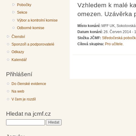
Vzhledem k malé kap
Pobočky
Sekce
omezen. Uzávěrka př
Výbor a kontrolní komise
Místo konání:
MFF UK, Sokolovská 
Odborné komise
Datum konání:
26. Červen 2014 -
Členství
Složka JČMF:
Středočeská pobočk
Cílová skupina:
Pro učitele.
Sponzoři a podporovatelé
Odkazy
Kalendář
Přihlášení
Do členské evidence
Na web
V čem je rozdíl
Hledat na jcmf.cz
Hledat