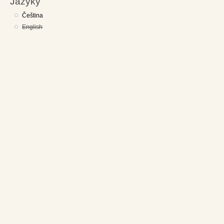
Jazyky
Čeština
English