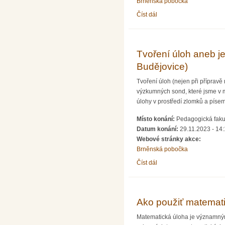
Brněnská pobočka
Číst dál
Setkání učitelů a studen
Tvoření úloh aneb j
Budějovice)
Tvoření úloh (nejen při příprav
výzkumných sond, které jsme v min
úlohy v prostředí zlomků a písemn
Místo konání:
Pedagogická fakul
Datum konání:
29.11.2023 - 14
Webové stránky akce:
Brněnská pobočka
Číst dál
Tvoření úloh aneb je mo
Ako použiť matematic
Matematická úloha je významným d