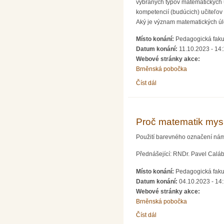
vybraných typov matematických ú
kompetencií (budúcich) učiteľo
Aký je význam matematických úl
Místo konání:
Pedagogická fakul
Datum konání:
11.10.2023 - 14
Webové stránky akce:
Brněnská pobočka
Číst dál
Ako použiť matematickú ú
Proč matematik mysl
Použití barevného označení nám 
Přednášející: RNDr. Pavel Calá
Místo konání:
Pedagogická fakul
Datum konání:
04.10.2023 - 14
Webové stránky akce:
Brněnská pobočka
Číst dál
Proč matematik myslí na