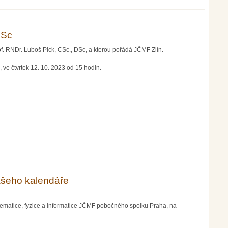
DSc
of. RNDr. Luboš Pick, CSc., DSc, a kterou pořádá JČMF Zlín.
ve čtvrtek 12. 10. 2023 od 15 hodin.
ašeho kalendáře
tematice, fyzice a informatice JČMF pobočného spolku Praha, na