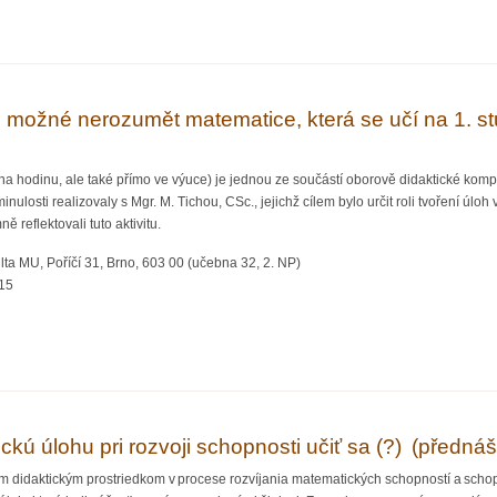
tů matematiky XIV : Vyvozování nových matematických pojmů manipulativní činností
e možné nerozumět matematice, která se učí na 1. 
ě na hodinu, ale také přímo ve výuce) je jednou ze součástí oborově didaktické kom
ulosti realizovaly s Mgr. M. Tichou, CSc., jejichž cílem bylo určit roli tvoření úloh v
ě reflektovali tuto aktivitu.
ta MU, Poříčí 31, Brno, 603 00 (učebna 32, 2. NP)
:15
žné nerozumět matematice, která se učí na 1. stupni ZŠ (přednáší Alena Hošpesov
kú úlohu pri rozvoji schopnosti učiť sa (?) (předná
idaktickým prostriedkom v procese rozvíjania matematických schopností a schopnost