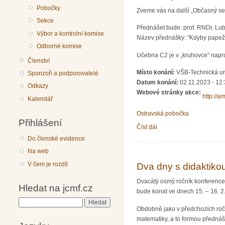
Pobočky
Zveme vás na další „Občasný sem
Sekce
Přednášet bude: prof. RNDr. Lub
Výbor a kontrolní komise
Název přednášky: "Kdyby papež 
Odborné komise
Učebna C2 je v „kruhovce" napro
Členství
Místo konání:
VŠB-Technická un
Sponzoři a podporovatelé
Datum konání:
02.11.2023 - 12
Odkazy
Webové stránky akce:
http://a
Kalendář
Ostravská pobočka
Přihlášení
Číst dál
Občasný seminář z mate
Do členské evidence
Na web
V čem je rozdíl
Dva dny s didaktiko
Dvacátý osmý ročník konference 
Hledat na jcmf.cz
bude konat ve dnech 15. – 16. 2
Hledat
Obdobně jako v předchozích ročn
matematiky, a to formou přednáš