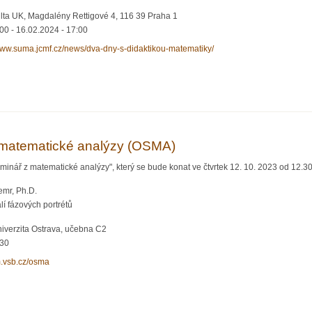
lta UK, Magdalény Rettigové 4, 116 39 Praha 1
:00
-
16.02.2024 - 17:00
/www.suma.jcmf.cz/news/dva-dny-s-didaktikou-matematiky/
tematiky 2024
matematické analýzy (OSMA)
inář z matematické analýzy", který se bude konat ve čtvrtek 12. 10. 2023 od 12.3
emr, Ph.D.
í fázových portrétů
iverzita Ostrava, učebna C2
:30
m.vsb.cz/osma
matické analýzy (OSMA)