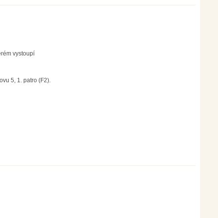
erém vystoupí
vu 5, 1. patro (F2).