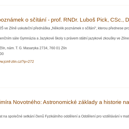
poznámek o sčítání - prof. RNDr. Luboš Pick, CSc., 
 JŠ ve Zlíně uskuteční přednáška „Několik poznámek o sčítání“, kterou přednese pr
enčním sále Gymnázia a Jazykové školy s právem státní jazykové zkoušky ve Zlíne, 
ín, nám. T. G. Masaryka 2734, 760 01 Zlín
:00
ww.jcmf-zlin.cz/?p=272
mek o sčítání - prof. RNDr. Luboš Pick, CSc., DSc
imíra Novotného: Astronomické základy a historie n
t na společné setkání členů Fyzikálního oddělení a Oddělení pro vzdělávání v ma