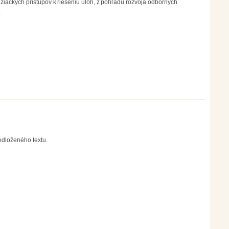
žiackych prístupov k riešeniu úloh, z pohľadu rozvoja odborných
y:
erzita)
edloženého textu.