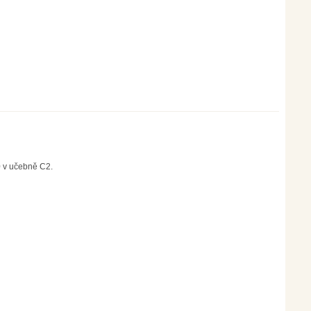
0 v učebně C2.