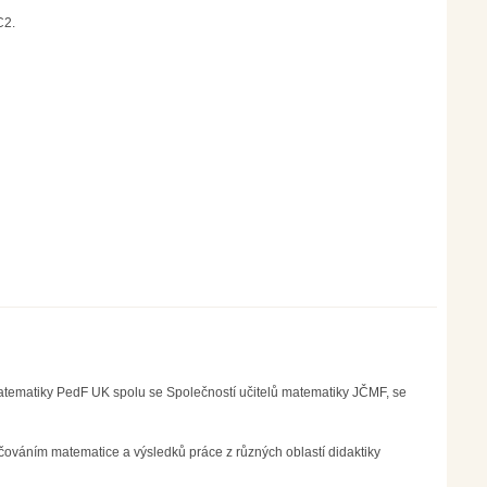
C2.
atematiky PedF UK spolu se Společností učitelů matematiky JČMF, se
ováním matematice a výsledků práce z různých oblastí didaktiky