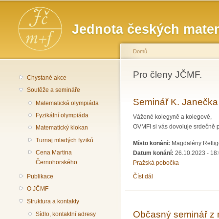
Hlavní menu
Jednota českých matem
Domů
Jste zde
Pro členy JČMF.
Chystané akce
Soutěže a semináře
Seminář K. Janečka 
Matematická olympiáda
Fyzikální olympiáda
Vážené kolegyně a kolegové,
OVMFI si vás dovoluje srdečně 
Matematický klokan
Turnaj mladých fyziků
Místo konání:
Magdalény Rettigo
Cena Martina
Datum konání:
26.10.2023 - 18
Černohorského
Pražská pobočka
Číst dál
Seminář K. Janečka a M.
Publikace
O JČMF
Struktura a kontakty
Občasný seminář z 
Sídlo, kontaktní adresy