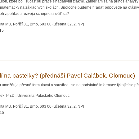
loh, ktoré boli súčasťou práce s nadanými žiakmi. Zameriam sa na prínos analýzy 
v matematiky na základných školách. Spoločne budeme hľadať odpovede na otázk
oh z pohľadu rozvoja schopnosti učiť sa?
ta MU, Poříčí 31, Brno, 603 00 (učebna 32, 2. NP)
:15
lohu pri rozvoji schopnosti učiť sa (?) (přednáší Alena Prídavková, Prešovská univ
í na pastelky? (přednáší Pavel Calábek, Olomouc)
umožňuje přesně formulovat a soustředit se na podstatné informace týkající se př
bek, Ph.D., Univerzita Palackého Olomouc
ta MU, Poříčí 31, Brno, 603 00 (učebna 32, 2. NP)
:15
 pastelky? (přednáší Pavel Calábek, Olomouc)