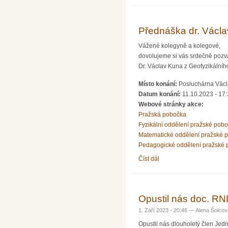
Přednáška dr. Václa
Vážené kolegyně a kolegové,
dovolujeme si vás srdečně pozv
Dr. Václav Kuna z Geofyzikální
Místo konání:
Posluchárna Václa
Datum konání:
11.10.2023 - 17
Webové stránky akce:
Pražská pobočka
Fyzikální oddělení pražské pob
Matematické oddělení pražské 
Pedagogické oddělení pražské 
Číst dál
Přednáška dr. Václava K
Opustil nás doc. RND
1. Září 2023 - 20:46 —
Alena Šolcov
Opustil nás dlouholetý člen Jedn