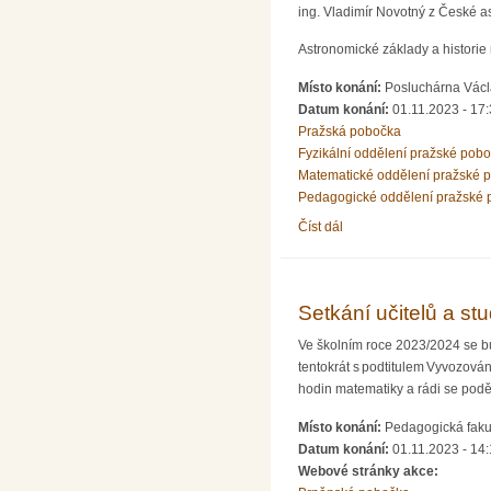
ing. Vladimír Novotný z České 
Astronomické základy a histori
Místo konání:
Posluchárna Václa
Datum konání:
01.11.2023 - 17
Pražská pobočka
Fyzikální oddělení pražské pob
Matematické oddělení pražské 
Pedagogické oddělení pražské 
Číst dál
Přednáška ing. Vladimír
Setkání učitelů a s
Ve školním roce 2023/2024 se bu
tentokrát s podtitulem Vyvozován
hodin matematiky a rádi se podě
Místo konání:
Pedagogická fakul
Datum konání:
01.11.2023 - 14
Webové stránky akce: