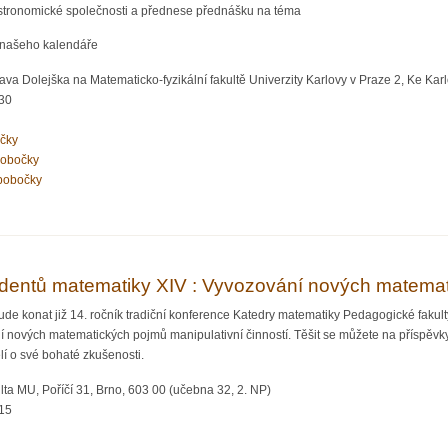
astronomické společnosti a přednese přednášku na téma
e našeho kalendáře
va Dolejška na Matematicko-fyzikální fakultě Univerzity Karlovy v Praze 2, Ke Karlo
:30
očky
pobočky
pobočky
a Novotného: Astronomické základy a historie našeho kalendáře
tudentů matematiky XIV : Vyvozování nových matemat
de konat již 14. ročník tradiční konference Katedry matematiky Pedagogické fakult
í nových matematických pojmů manipulativní činností. Těšit se můžete na příspěvky 
lí o své bohaté zkušenosti.
ta MU, Poříčí 31, Brno, 603 00 (učebna 32, 2. NP)
:15