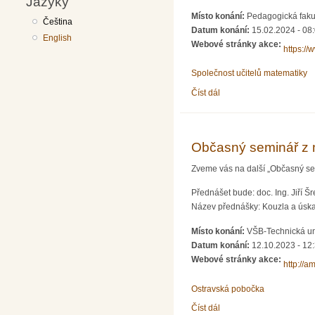
Jazyky
Místo konání:
Pedagogická faku
Čeština
Datum konání:
15.02.2024 - 08
English
Webové stránky akce:
https:/
Společnost učitelů matematiky
Číst dál
Dva dny s didaktikou ma
Občasný seminář z 
Zveme vás na další „Občasný sem
Přednášet bude: doc. Ing. Jiří Šr
Název přednášky: Kouzla a úskal
Místo konání:
VŠB-Technická un
Datum konání:
12.10.2023 - 12
Webové stránky akce:
http://a
Ostravská pobočka
Číst dál
Občasný seminář z mate