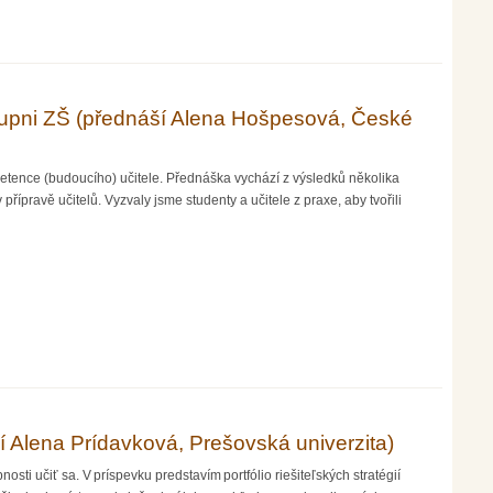
stupni ZŠ (přednáší Alena Hošpesová, České
petence (budoucího) učitele. Přednáška vychází z výsledků několika
 přípravě učitelů. Vyzvaly jsme studenty a učitele z praxe, aby tvořili
á, České Budějovice)
ší Alena Prídavková, Prešovská univerzita)
i učiť sa. V príspevku predstavím portfólio riešiteľských stratégií