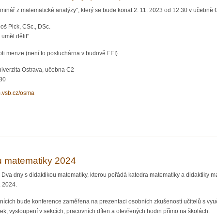
inář z matematické analýzy", který se bude konat 2. 11. 2023 od 12.30 v učebně 
oš Pick, CSc., DSc.
uměl dělit".
ti menze (není to posluchárna v budově FEI).
iverzita Ostrava, učebna C2
:30
m.vsb.cz/osma
matické analýzy (OSMA)
u matematiky 2024
Dva dny s didaktikou matematiky, kterou pořádá katedra matematiky a didaktiky m
. 2024.
ících bude konference zaměřena na prezentaci osobních zkušeností učitelů s vyuč
ek, vystoupení v sekcích, pracovních dílen a otevřených hodin přímo na školách.