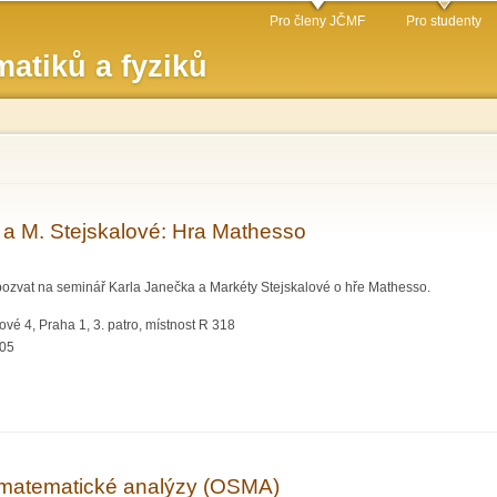
Přejít k
Pro členy JČMF
Pro studenty
hlavnímu
atiků a fyziků
obsahu
a M. Stejskalové: Hra Mathesso
pozvat na seminář Karla Janečka a Markéty Stejskalové o hře Mathesso.
vé 4, Praha 1, 3. patro, místnost R 318
:05
 Stejskalové: Hra Mathesso
matematické analýzy (OSMA)