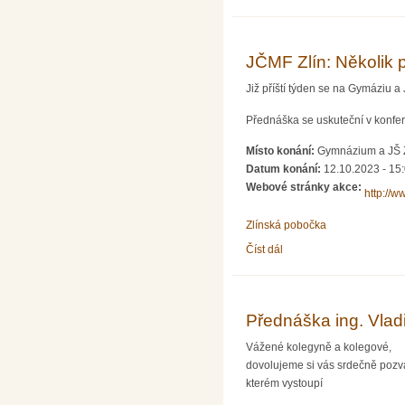
JČMF Zlín: Několik 
Již příští týden se na Gymáziu a
Přednáška se uskuteční v konfer
Místo konání:
Gymnázium a JŠ Zl
Datum konání:
12.10.2023 - 15
Webové stránky akce:
http://w
Zlínská pobočka
Číst dál
JČMF Zlín: Několik pozná
Přednáška ing. Vlad
Vážené kolegyně a kolegové,
dovolujeme si vás srdečně pozva
kterém vystoupí