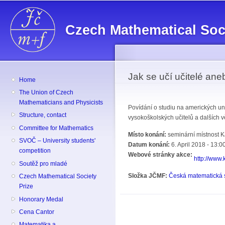
Sk
ma
Czech Mathematical Soc
co
Jak se učí učitelé ane
Home
The Union of Czech
Mathematicians and Physicists
Povídání o studiu na amerických univ
Structure, contact
vysokoškolských učitelů a dalších v
Committee for Mathematics
Místo konání:
seminární místnost K
SVOČ – University students'
Datum konání:
6. April 2018 - 13:0
competition
Webové stránky akce:
http://www.
Soutěž pro mladé
Složka JČMF:
Česká matematická 
Czech Mathematical Society
Prize
Honorary Medal
Cena Cantor
Matematika a ...