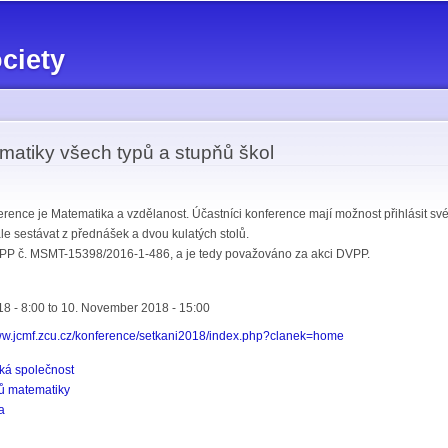
Skip to
main
ciety
content
ematiky všech typů a stupňů škol
rence je Matematika a vzdělanost. Účastníci konference mají možnost přihlásit své
le sestávat z přednášek a dvou kulatých stolů.
PP č. MSMT-15398/2016-1-486, a je tedy považováno za akci DVPP.
8 - 8:00
to
10. November 2018 - 15:00
www.jcmf.zcu.cz/konference/setkani2018/index.php?clanek=home
ká společnost
lů matematiky
a