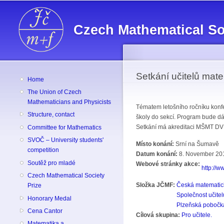
Czech Mathematical So
Setkání učitelů mat
Home
The Union of Czech
Mathematicians and Physicists
Tématem letošního ročníku konfe
Structure, contact
školy do sekcí. Program bude dá
Setkání má akreditaci MŠMT DV
Committee for Mathematics
SVOČ – University students'
Místo konání:
Srní na Šumavě
competition
Datum konání:
8. November 201
Soutěž pro mladé
Webové stránky akce:
http://
Czech Mathematical Society
Složka JČMF:
Česká matematic
Prize
Společnost učite
Honorary Medal
Plzeňská pobočk
Cena Cantor
Cílová skupina:
Pro učitele.
Matematika a ...