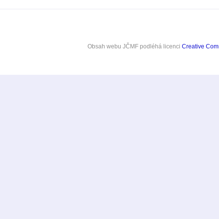
Obsah webu JČMF
podléhá licenci
Creative Co