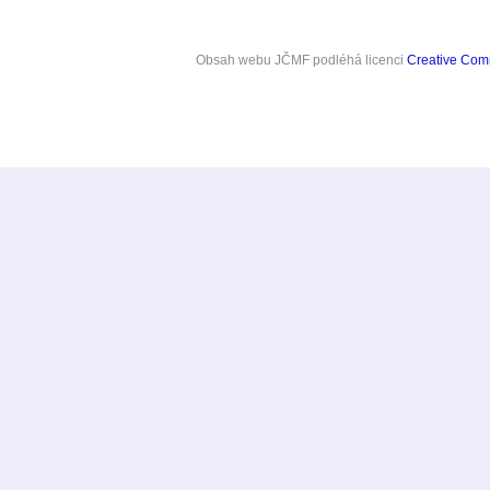
Obsah webu JČMF
podléhá licenci
Creative Co