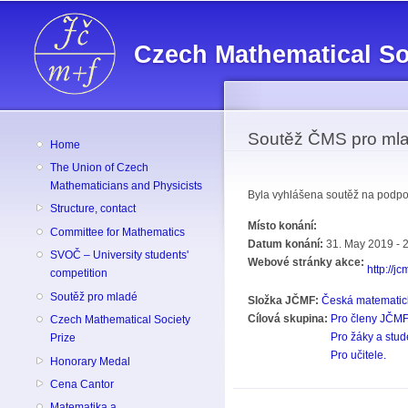
Czech Mathematical So
Soutěž ČMS pro ml
Home
The Union of Czech
Mathematicians and Physicists
Byla vyhlášena soutěž na podpor
Structure, contact
Místo konání:
Committee for Mathematics
Datum konání:
31. May 2019 - 
SVOČ – University students'
Webové stránky akce:
http://j
competition
Soutěž pro mladé
Složka JČMF:
Česká matematic
Cílová skupina:
Pro členy JČMF
Czech Mathematical Society
Pro žáky a stud
Prize
Pro učitele.
Honorary Medal
Cena Cantor
Matematika a ...