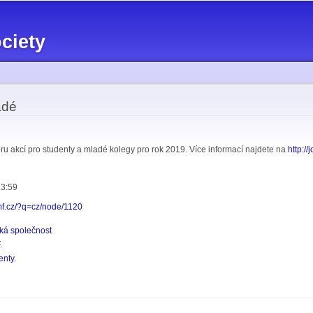
Skip to
main
ciety
content
adé
u akcí pro studenty a mladé kolegy pro rok 2019. Více informací najdete na
http:/
23:59
cmf.cz/?q=cz/node/1120
ká společnost
.
enty.