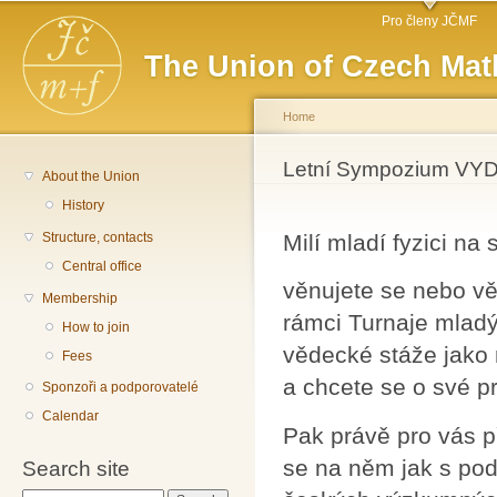
Main menu
Sk
Pro členy JČMF
ma
The Union of Czech Mat
co
Home
You are here
Letní Sympozium VY
About the Union
History
Structure, contacts
Milí mladí fyzici na
Central office
věnujete se nebo věn
Membership
rámci Turnaje mladý
How to join
vědecké stáže jako 
Fees
a chcete se o své p
Sponzoři a podporovatelé
Calendar
Pak právě pro vás p
se na něm jak s pod
Search site