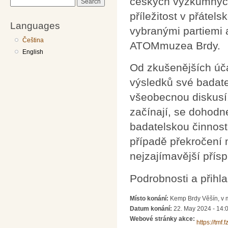
českých výzkumných 
Search
příležitost v přátel
Languages
vybranými partiemi 
Čeština
ATOMmuzea Brdy.
English
Od zkušenějších úč
výsledků své badat
všeobecnou diskusí. 
začínají, se dohodn
badatelskou činnost
případě překročení 
nejzajímavější přísp
Podrobnosti a přihl
Místo konání:
Kemp Brdy Věšín, v 
Datum konání:
22. May 2024 - 14:
Webové stránky akce:
https://tmf.