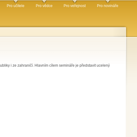
Pro učitele
Pro vědce
Pro veřejnost
Pro novináře
liky i ze zahraničí. Hlavním cílem semináře je představit ucelený