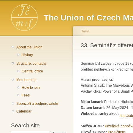
Main menu
The Union of Czech Ma
Home
You are here
33. Seminář z difere
About the Union
History
Structure, contacts
Seminář byl založen v roce 1976
přehled některých konkrétních t
Central office
Hlavní přednášející:
Membership
Antonín Slavík: The Marvelous W
How to join
Václav Klika: Power of a Small 
Fees
Místo konání:
Parkhotel Hlubok
Sponzoři a podporovatelé
Datum konání:
26. May 2024 - 
Calendar
Webové stránky akce:
http://s
Search site
Složka JČMF:
Plzeňská pobočk
Cílová skupina:
Pro učitele.