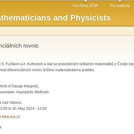
Skip to
Pro členy JČMF
Pro studenty
main
thematicians and Physicists
content
nciálních rovnic
 S. Fučíkem a A. Kufnerem a stal se pravidelným setkáním matematiků z České repub
émat diferenciálních rovnic širšímu matematickému publiku.
orld of Gauge Integrals,
Parameter: Asymptotic Methods.
á nad Vltavou
12:00
to
30. May 2024 - 12:00
de.kma.zcu.cz
a