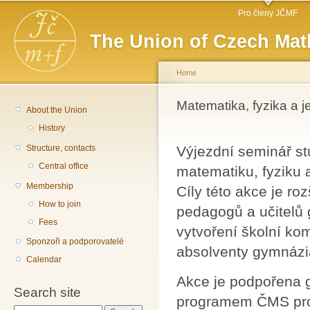
Main menu
Sk
Pro členy JČMF
ma
The Union of Czech Mat
co
Home
You are here
Matematika, fyzika a je
About the Union
History
Structure, contacts
Výjezdní seminář s
Central office
matematiku, fyziku 
Membership
Cíly této akce je ro
How to join
pedagogů a učitelů 
Fees
vytvoření školní ko
Sponzoři a podporovatelé
absolventy gymnázia,
Calendar
Akce je podpořena 
Search site
programem ČMS pro