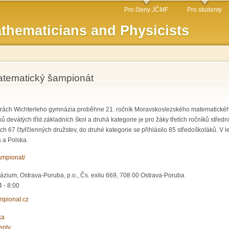
Skip to
Pro členy JČMF
Pro studenty
main
thematicians and Physicists
content
tematický šampionát
storách Wichterleho gymnázia proběhne 21. ročník Moravskoslezského matematickéh
ů devátých tříd základních škol a druhá kategorie je pro žáky třetích ročníků středn
ních 67 čtyřčlenných družstev, do druhé kategorie se přihlásilo 85 středoškoláků. 
a a Polska.
ampionat/
zium, Ostrava-Poruba, p.o., Čs. exilu 669, 708 00 Ostrava-Poruba
 - 8:00
pionat.cz
ka
enty.