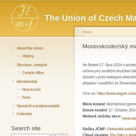
Main menu
The Union of Czech Ma
Home
You are here
Moravskoslezský ma
About the Union
History
Structure, contacts
Ve čtvrtek 17. října 2024 v pro
určena pro soutěžní družstva žák
Central office
účastní v první kategorii rekord
Membership
přijedou i soutěžící ze Slovensk
How to join
Více viz:
https://www.wigym.cz/s
Fees
Místo konání:
Wichterlovo gymná
Sponzoři a podporovatelé
Datum konání:
17. October 2024
Calendar
Webové stránky akce:
www.sam
Search site
Složka JČMF:
Ostravská poboč
Cílová skupina:
Pro žáky a stud