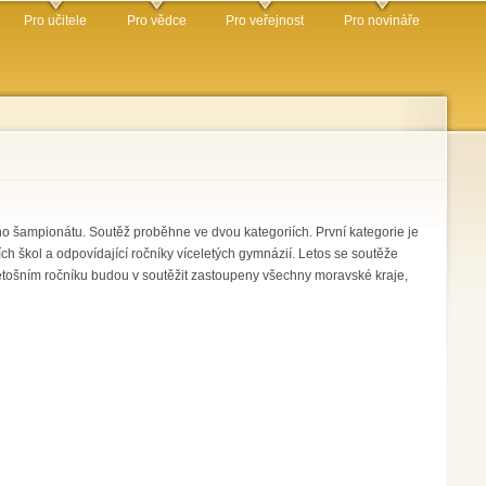
Pro učitele
Pro vědce
Pro veřejnost
Pro novináře
o šampionátu. Soutěž proběhne ve dvou kategoriích. První kategorie je
ích škol a odpovídající ročníky víceletých gymnázií. Letos se soutěže
V letošním ročníku budou v soutěžit zastoupeny všechny moravské kraje,