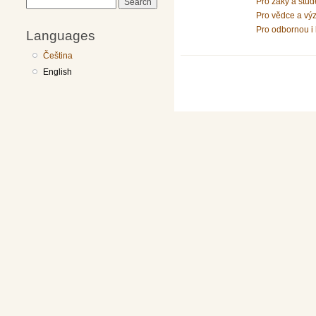
Pro žáky a stud
Search
Pro vědce a vý
Pro odbornou i 
Languages
Čeština
English