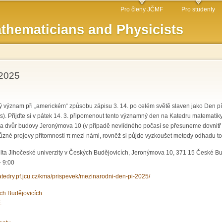
Skip to
Pro členy JČMF
Pro studenty
main
thematicians and Physicists
content
 2025
ký význam při „americkém“ způsobu zápisu 3. 14. po celém světě slaven jako Den p
cs). Přijďte si v pátek 14. 3. připomenout tento významný den na Katedru matemati
na dvůr budovy Jeronýmova 10 (v případě nevlídného počasí se přesuneme dovnit
různé projevy přítomnosti π mezi námi, rovněž si půjde vyzkoušet metody odhadu toh
lta Jihočeské univerzity v Českých Budějovicích, Jeronýmova 10, 371 15 České B
- 9:00
katedry.pf.jcu.cz/kma/prispevek/mezinarodni-den-pi-2025/
ch Budějovicích
.