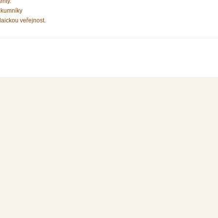
enty.
zkumníky
laickou veřejnost.