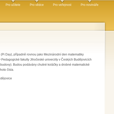
Pro učitele
Pro vědce
Pro veřejnost
Pro novináře
í (Pi Day), případně rovnou jako Mezinárodní den matematiky
ky Pedagogické fakulty Jihočeské univerzity v Českých Budějovicích
ř budovy). Budou podávány chutné koláčky a drobné matematické
oto čísla.
udějovice