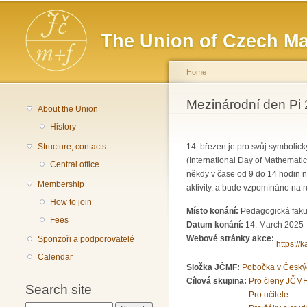
Main menu
The Union of Czech Ma
Home
You are here
Mezinárodní den Pi
About the Union
History
Structure, contacts
14. březen je pro svůj symbolic
(International Day of Mathemati
Central office
někdy v čase od 9 do 14 hodin 
Membership
aktivity, a bude vzpomínáno na 
How to join
Místo konání:
Pedagogická faku
Fees
Datum konání:
14. March 2025 
Webové stránky akce:
Sponzoři a podporovatelé
https://
Calendar
Složka JČMF:
Pobočka v Český
Cílová skupina:
Pro členy JČMF
Search site
Pro učitele.