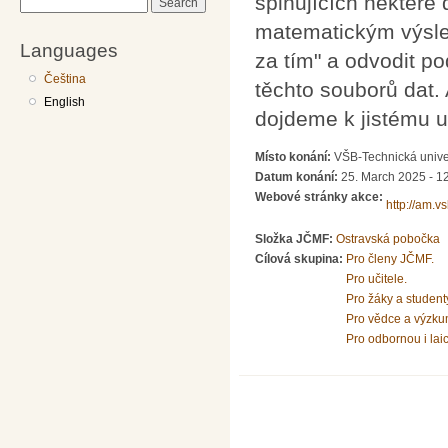
splňujících některé 
Search
matematickým výsle
Languages
za tím" a odvodit po
Čeština
těchto souborů dat
English
dojdeme k jistému u
Místo konání:
VŠB-Technická unive
Datum konání:
25. March 2025 - 1
Webové stránky akce:
http://am.v
Složka JČMF:
Ostravská pobočka
Cílová skupina:
Pro členy JČMF.
Pro učitele.
Pro žáky a student
Pro vědce a výzku
Pro odbornou i lai