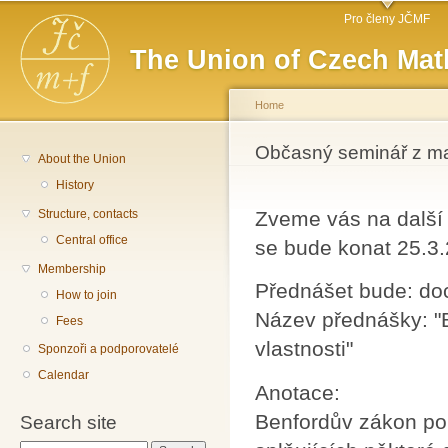
Main menu
Sk
Pro členy JČMF
ma
The Union of Czech Mat
co
Home
You are here
Občasný seminář z m
About the Union
History
Structure, contacts
Zveme vás na další
Central office
se bude konat 25.3
Membership
Přednášet bude: do
How to join
Název přednášky: "
Fees
vlastnosti"
Sponzoři a podporovatelé
Calendar
Anotace:
Benfordův zákon pop
Search site