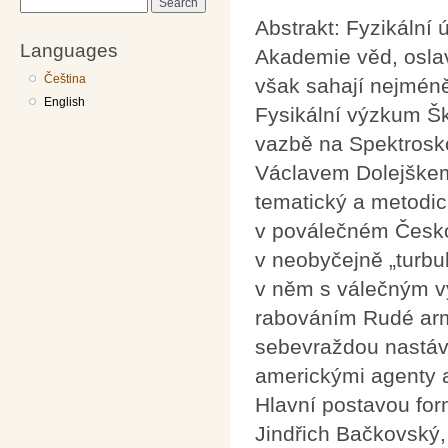
Search
Abstrakt: Fyzikální 
Languages
Akademie věd, oslav
Čeština
však sahají nejméně 
English
Fysikální výzkum Šk
vazbě na Spektrosko
Václavem Dolejškem)
tematický a metodic
v poválečném Česko
v neobyčejně „turbu
v něm s válečným v
rabováním Rudé arm
sebevraždou nastáva
americkými agenty a
Hlavní postavou for
Jindřich Bačkovský,