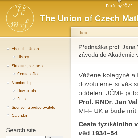
Main menu
Sk
Pro členy JČMF
ma
The Union of Czech Mat
co
Home
You are here
Přednáška prof. Jana 
About the Union
závodů do Akademie 
History
Structure, contacts
Vážené kolegyně a 
Central office
dovolujeme si vás s
Membership
How to join
oddělení JČMF pobo
Fees
Prof. RNDr. Jan Val
Sponzoři a podporovatelé
MFF UK a bude mít 
Calendar
Cesta fyzikálního
Search site
věd 1934–54