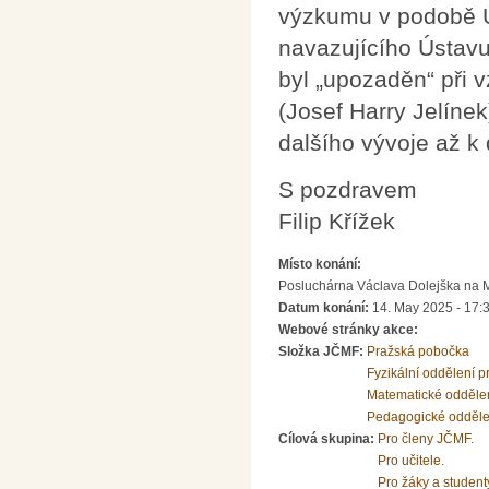
výzkumu v podobě Ús
navazujícího Ústavu
byl „upozaděn“ při 
(Josef Harry Jelíne
dalšího vývoje až 
S pozdravem
Filip Křížek
Místo konání:
Posluchárna Václava Dolejška na Mat
Datum konání:
14. May 2025 - 17:
Webové stránky akce:
Složka JČMF:
Pražská pobočka
Fyzikální oddělení 
Matematické odděle
Pedagogické odděle
Cílová skupina:
Pro členy JČMF.
Pro učitele.
Pro žáky a student