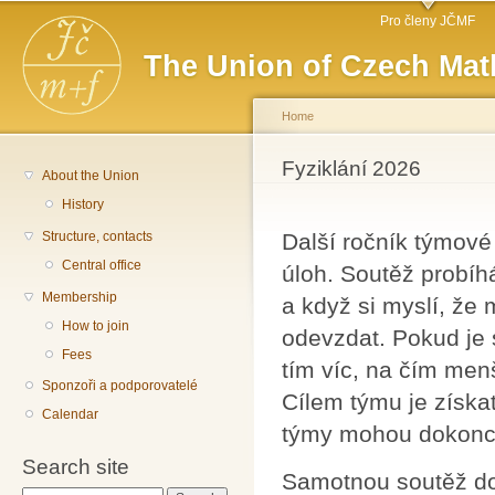
Main menu
Sk
Pro členy JČMF
ma
The Union of Czech Mat
co
Home
You are here
Fyziklání 2026
About the Union
History
Structure, contacts
Další ročník týmové
Central office
úloh. Soutěž probíh
Membership
a když si myslí, že 
How to join
odevzdat. Pokud je 
Fees
tím víc, na čím menš
Sponzoři a podporovatelé
Cílem týmu je získa
Calendar
týmy mohou dokonce
Search site
Samotnou soutěž do