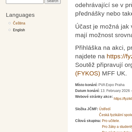
Search
odehrávající se v pr
přednášky nebo také
Languages
Čeština
Účast je možná jak v
English
mají možnost srovna
Přihláška na akci, p
najdete na
https://fy
Soutěž připravují or
(FYKOS)
MFF UK.
Místo konání:
PVA Expo Praha
Datum konání:
13. February 2026 
Webové stránky akce:
https://fyzik
Složka JČMF:
Ústředí
Česká fyzikální spol
Cílová skupina:
Pro učitele.
Pro žáky a student