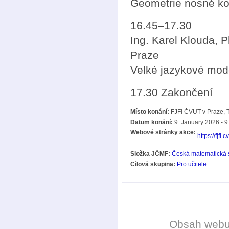
Geometrie nosné ko
16.45–17.30
Ing. Karel Klouda, 
Praze
Velké jazykové mode
17.30 Zakončení
Místo konání:
FJFI ČVUT v Praze, 
Datum konání:
9. January 2026 - 9
Webové stránky akce:
https://fjfi
Složka JČMF:
Česká matematická 
Cílová skupina:
Pro učitele.
Obsah web