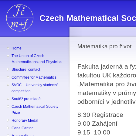
Sk
ma
Czech Mathematical Soc
co
Matematika pro život
Home
The Union of Czech
Mathematicians and Physicists
Fakulta jaderná a f
Structure, contact
fakultou UK každor
Committee for Mathematics
„Matematika pro živ
SVOČ – University students'
competition
matematiky v průmys
Soutěž pro mladé
odborníci v jednotli
Czech Mathematical Society
Prize
8.30 Registrace
Honorary Medal
9.00 Zahájení
Cena Cantor
9.15–10.00
Matematika a ...