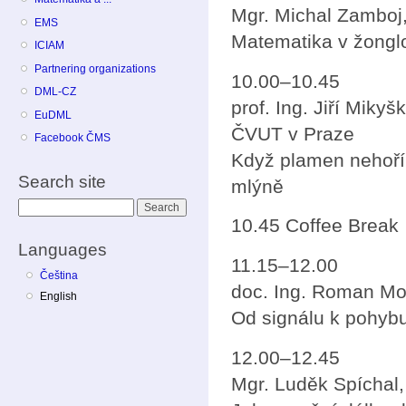
Mgr. Michal Zamboj,
EMS
Matematika v žongl
ICIAM
Partnering organizations
10.00–10.45
DML-CZ
prof. Ing. Jiří Miky
EuDML
ČVUT v Praze
Facebook ČMS
Když plamen nehoří
Search site
mlýně
Search
10.45 Coffee Break
Languages
11.15–12.00
Čeština
doc. Ing. Roman Mo
English
Od signálu k pohy
12.00–12.45
Mgr. Luděk Spíchal,