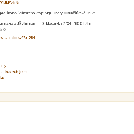
e/HW1JMW6rNr
pro školství Zlínského kraje Mgr. Jindry Mikuláštíkové, MBA
ymnázia a JŠ Zlín nám. T. G. Masaryka 2734, 760 01 Zlín
15:00
ww.jcmf-zlin.cz/?p=294
.
enty.
laickou veřejnost.
sku.