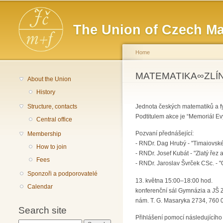
Main menu
The Union of Czech Ma
Home
You are here
MATEMATIKA∞ZLÍN 
About the Union
History
Structure, contacts
Jednota českých matematiků a fyz
Podtitulem akce je “Memoriál Ev
Central office
Pozvaní přednášející:
Membership
- RNDr. Dag Hrubý - "Timaiovské
How to join
- RNDr. Josef Kubát - "Zlatý řez
Fees
- RNDr. Jaroslav Švrček CSc. - 
Sponzoři a podporovatelé
13. května 15:00–18:00 hod.
Calendar
konferenční sál Gymnázia a JŠ Z
nám. T. G. Masaryka 2734, 760 0
Search site
Přihlášení pomocí následujícího