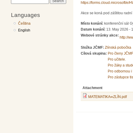
Search
https://forms.cloud.microsoft/
Akce se koná pod záštitou radní 
Languages
Místo konání:
konferenční sál G
Čeština
Datum konání:
13. May 2026 - 
English
Webové stránky akce:
http://w
Složka JČMF:
Zlínská pobočka
Cílová skupina:
Pro členy JČMF
Pro učitele.
Pro žáky a stud
Pro odbornou i 
Pro zástupce ti
Attachment
MATEMATIKA∞ZLÍN.pdf