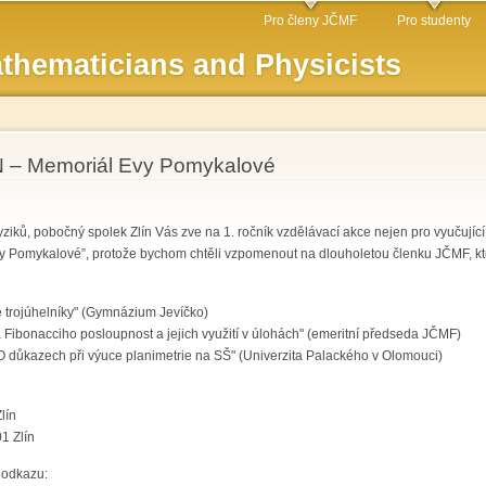
Skip to
Pro členy JČMF
Pro studenty
main
thematicians and Physicists
content
– Memoriál Evy Pomykalové
iků, pobočný spolek Zlín Vás zve na 1. ročník vzdělávací akce nejen pro vyučující 
y Pomykalové”, protože bychom chtěli vzpomenout na dlouholetou členku JČMF, kte
 trojúhelníky" (Gymnázium Jevíčko)
 a Fibonacciho posloupnost a jejich využití v úlohách" (emeritní předseda JČMF)
"O důkazech při výuce planimetrie na SŠ" (Univerzita Palackého v Olomouci)
lín
1 Zlín
 odkazu: