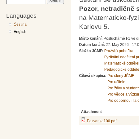
Search
Pozor, netradičně 
Languages
na Matematicko-fyzik
Čeština
Karlovu 5.
English
Místo konání:
Posluchárně F1 ve dr
Datum konání:
27. May 2026 - 17:
Složka JČMF:
Pražská pobočka
Fyzikální oddělení 
Matematické odděle
Pedagogické odděle
Cílová skupina:
Pro členy JČMF.
Pro učitele.
Pro žáky a student
Pro vědce a výzku
Pro odbornou i lai
Attachment
Pozvanka100.pdf