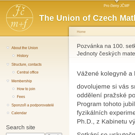
Main menu
Sk
Pro členy JČMF
ma
The Union of Czech Mat
co
Home
You are here
Pozvánka na 100. setk
About the Union
Jednoty českých mate
History
Structure, contacts
Vážené kolegyně a 
Central office
Membership
dovolujeme si vás s
How to join
oddělení pražské p
Fees
Program tohoto jubi
Sponzoři a podporovatelé
fyzikálních experim
Calendar
Ph.D., z Kabinetu 
Search site
Setkání se uskutečn