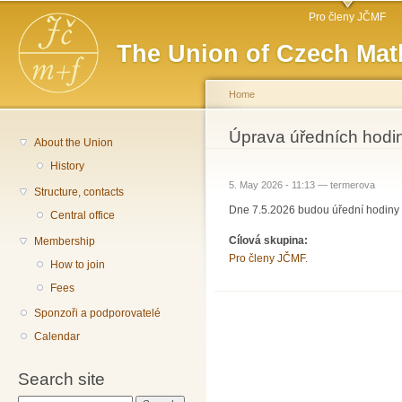
Main menu
Sk
Pro členy JČMF
ma
The Union of Czech Mat
co
Home
You are here
Úprava úředních hodi
About the Union
History
5. May 2026 - 11:13 —
termerova
Structure, contacts
Dne 7.5.2026 budou úřední hodiny s
Central office
Cílová skupina:
Membership
Pro členy JČMF.
How to join
Fees
Sponzoři a podporovatelé
Calendar
Search site