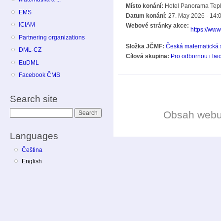
Místo konání:
Hotel Panorama Tepl
EMS
Datum konání:
27. May 2026 - 14:
ICIAM
Webové stránky akce:
https://ww
Partnering organizations
Složka JČMF:
Česká matematická 
DML-CZ
Cílová skupina:
Pro odbornou i lai
EuDML
Facebook ČMS
Search site
Obsah web
Search
Languages
Čeština
English