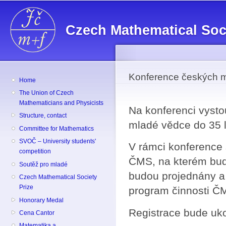
Sk
ma
Czech Mathematical Soc
co
Konference českých 
Home
The Union of Czech
Mathematicians and Physicists
Na konferenci vysto
Structure, contact
mladé vědce do 35 l
Committee for Mathematics
SVOČ – University students'
V rámci konference
competition
ČMS, na kterém bud
Soutěž pro mladé
budou projednány a 
Czech Mathematical Society
Prize
program činnosti ČM
Honorary Medal
Registrace bude uk
Cena Cantor
Matematika a ...