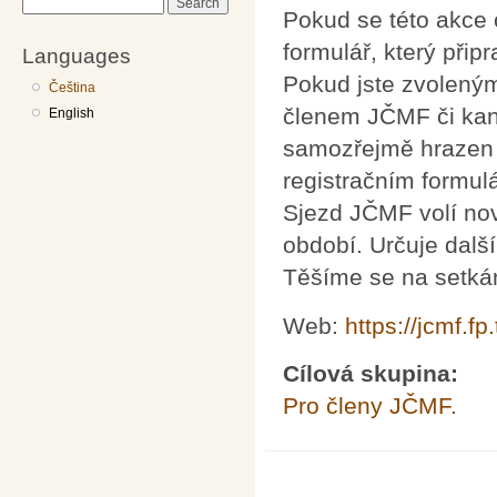
Search
Pokud se této akce c
formulář, který připr
Languages
Pokud jste zvolený
Čeština
členem JČMF či kan
English
samozřejmě hrazen z
registračním formulá
Sjezd JČMF volí nov
období. Určuje dalš
Těšíme se na setkán
Web:
https://jcmf.fp.
Cílová skupina:
Pro členy JČMF.