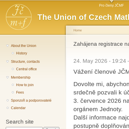
Main menu
Sk
Pro členy JČMF
ma
The Union of Czech Mat
co
Home
You are here
Zahájena registrace 
About the Union
History
24. May 2026 - 19:24
Structure, contacts
Central office
Vážení členové JČ
Membership
Dovolte mi, abycho
How to join
srdečně pozvali k ú
Fees
3. července 2026 na
Sponzoři a podporovatelé
orgánem Jednoty.
Calendar
Další informace naj
Search site
postupně doplňován